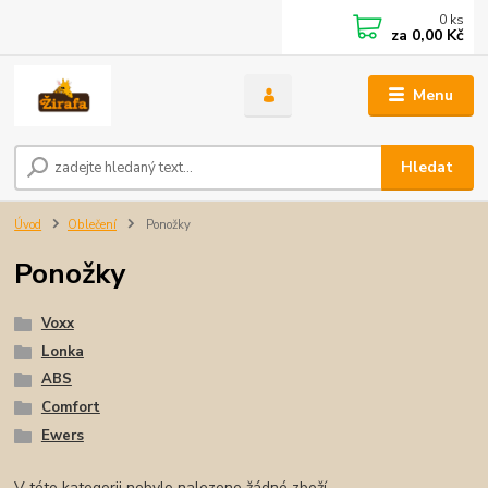
0
ks
za
0,00 Kč
Menu
Hledat
Úvod
Oblečení
Ponožky
Ponožky
Voxx
Lonka
ABS
Comfort
Ewers
V této kategorii nebylo nalezeno žádné zboží.