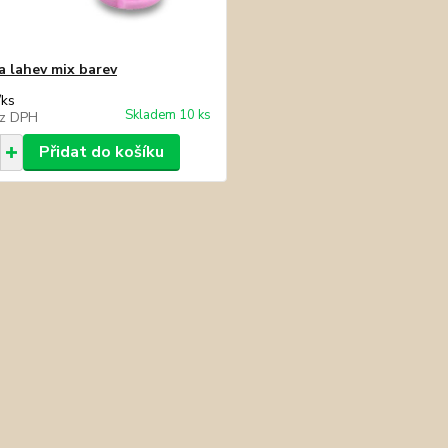
a lahev mix barev
/
ks
Skladem 10 ks
z DPH
Přidat do košíku