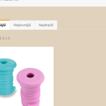
ější
Nejlevnější
Nejdražší
1-1 z 1