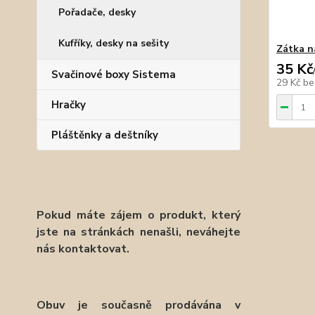
Pořadače, desky
Kufříky, desky na sešity
Zátka n
35 Kč
Svačinové boxy Sistema
29 Kč
be
Hračky
Pláštěnky a deštníky
Pokud máte zájem o produkt, který
jste na stránkách nenašli, neváhejte
nás kontaktovat.
Obuv je současně prodávána v