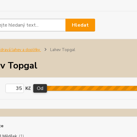
Hledat
dravá lahev a doplňky
Lahev Topgal
v Topgal
Kč
Od
ce
 Mědílek
(1)