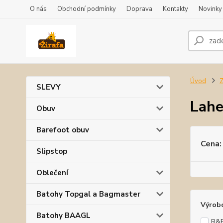
O nás
Obchodní podmínky
Doprava
Kontakty
Novinky
Úvod
Z
SLEVY
Lahe
Obuv
Barefoot obuv
Cena:
Slipstop
Oblečení
Batohy Topgal a Bagmaster
Výrob
Batohy BAAGL
R&B