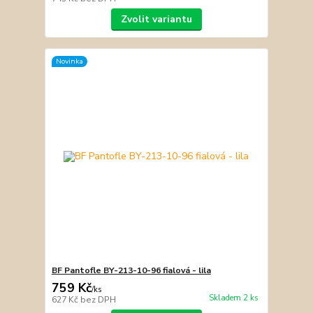
Zvolit variantu
Novinka
BF Pantofle BY-213-10-96 fialová - lila
759 Kč
/
ks
Skladem 2 ks
627 Kč
bez DPH