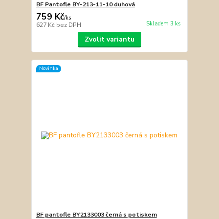
BF Pantofle BY-213-11-10 duhová
759 Kč
/
ks
Skladem 3 ks
627 Kč
bez DPH
Zvolit variantu
Novinka
BF pantofle BY2133003 černá s potiskem