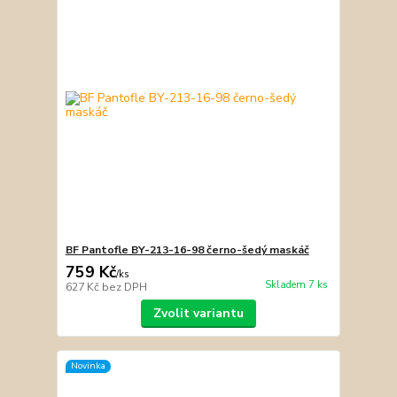
BF Pantofle BY-213-16-98 černo-šedý maskáč
759 Kč
/
ks
Skladem 7 ks
627 Kč
bez DPH
Zvolit variantu
Novinka