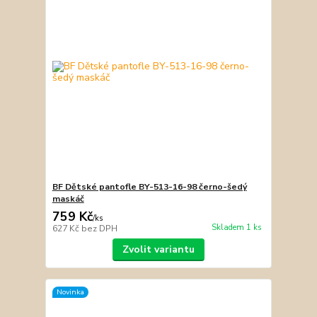
BF Dětské pantofle BY-513-16-98 černo-šedý
maskáč
759 Kč
/
ks
Skladem 1 ks
627 Kč
bez DPH
Zvolit variantu
Novinka