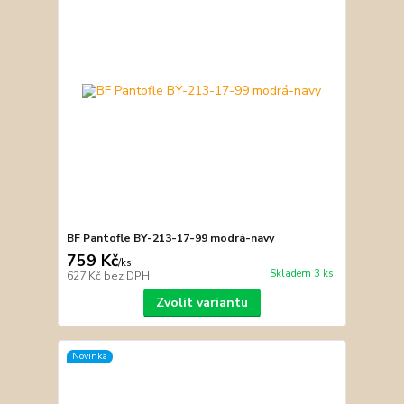
BF Pantofle BY-213-17-99 modrá-navy
759 Kč
/
ks
Skladem 3 ks
627 Kč
bez DPH
Zvolit variantu
Novinka