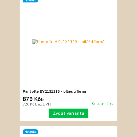
Pantofle BY2131113 - bílá/stříbrná
879 Kč
/
ks
Skladem 2 ks
726 Kč
bez DPH
Zvolit variantu
Novinka