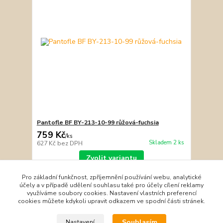
Pantofle BF BY-213-10-99 růžová-fuchsia
759 Kč
/
ks
Skladem 2 ks
627 Kč
bez DPH
Zvolit variantu
Pro základní funkčnost, zpříjemnění používání webu, analytické
účely a v případě udělení souhlasu také pro účely cílení reklamy
strana
z 1
využíváme soubory cookies. Nastavení vlastních preferencí
cookies můžete kdykoli upravit odkazem ve spodní části stránek.
Souhlasím
Nastavení