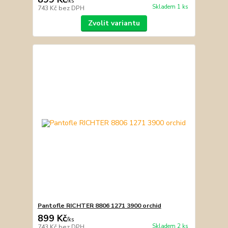
/
ks
Skladem 1 ks
743 Kč
bez DPH
Zvolit variantu
Pantofle RICHTER 8806 1271 3900 orchid
899 Kč
/
ks
Skladem 2 ks
743 Kč
bez DPH