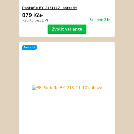
Pantofle BY-2131117- antracit
879 Kč
/
ks
Skladem 3 ks
726 Kč
bez DPH
Zvolit variantu
Novinka