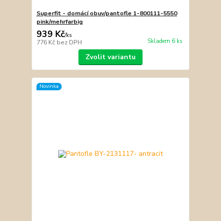
Superfit - domácí obuv/pantofle 1-800111-5550
pink/mehrfarbig
939 Kč
/
ks
Skladem 6 ks
776 Kč
bez DPH
Zvolit variantu
Novinka