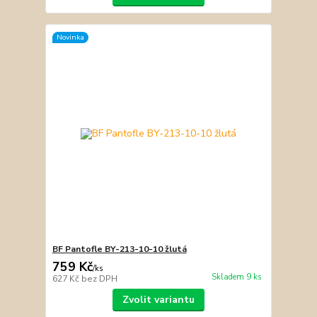
Novinka
BF Pantofle BY-213-10-10 žlutá
759 Kč
/
ks
Skladem 9 ks
627 Kč
bez DPH
Zvolit variantu