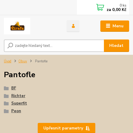
0
ks
za
0,00 Kč
Menu
Hledat
Úvod
Obuv
Pantofle
Pantofle
BF
Richter
Superfit
Peon
Upřesnit parametry