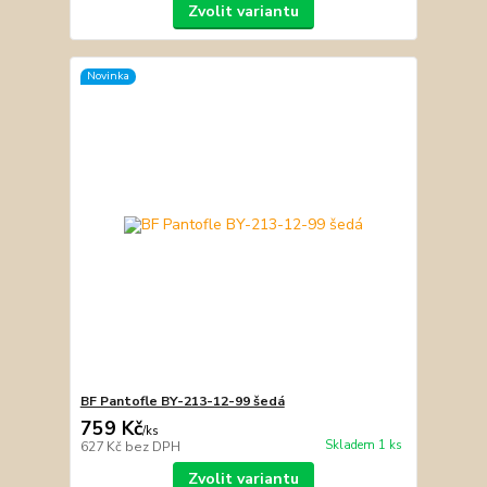
Zvolit variantu
Novinka
BF Pantofle BY-213-12-99 šedá
759 Kč
/
ks
Skladem 1 ks
627 Kč
bez DPH
Zvolit variantu