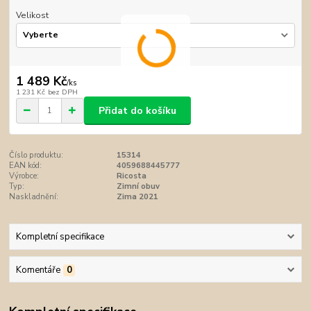
Velikost
1 489 Kč
/
ks
1 231 Kč
bez DPH
Přidat do košíku
Číslo produktu:
15314
EAN kód:
4059688445777
Výrobce:
Ricosta
Typ:
Zimní obuv
Naskladnění:
Zima 2021
Kompletní specifikace
Komentáře
0