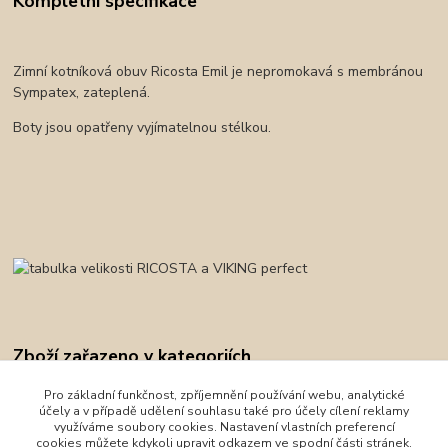
Kompletní specifikace
Zimní kotníková obuv Ricosta Emil je nepromokavá s membránou
Sympatex, zateplená.
Boty jsou opatřeny vyjímatelnou stélkou.
Zboží zařazeno v kategoriích
Obuv
Pro základní funkčnost, zpříjemnění používání webu, analytické
účely a v případě udělení souhlasu také pro účely cílení reklamy
Zimní obuv
využíváme soubory cookies. Nastavení vlastních preferencí
cookies můžete kdykoli upravit odkazem ve spodní části stránek.