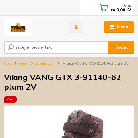
0
ks
za
0,00 Kč
Menu
Hledat
Úvod
Obuv
Zimní obuv
Viking VANG GTX 3-91140-62 plum 2V
Viking VANG GTX 3-91140-62
plum 2V
Akce