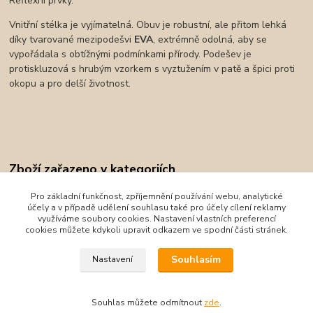
Reflexní prvky.
Vnitřní stélka je vyjímatelná. Obuv je robustní, ale přitom lehká
díky tvarované mezipodešvi
EVA
, extrémně odolná, aby se
vypořádala s obtížnými podmínkami přírody. Podešev je
protiskluzová s hrubým vzorkem s vyztužením v patě a špici proti
okopu a pro delší životnost.
Zboží zařazeno v kategoriích
Zimní obuv
Pro základní funkčnost, zpříjemnění používání webu, analytické
účely a v případě udělení souhlasu také pro účely cílení reklamy
Viking
využíváme soubory cookies. Nastavení vlastních preferencí
cookies můžete kdykoli upravit odkazem ve spodní části stránek.
Viking
Souhlasím
Nastavení
Souhlas můžete odmítnout
zde
.
Vytvořeno na
Eshop-rychle.cz