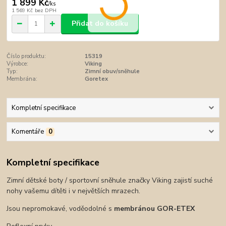
1 899 Kč
/
ks
1 569 Kč
bez DPH
Přidat do košíku
Číslo produktu:
15319
Výrobce:
Viking
Typ:
Zimní obuv/sněhule
Membrána:
Goretex
Kompletní specifikace
Komentáře
0
Kompletní specifikace
Zimní dětské boty / sportovní sněhule značky Viking zajistí suché
nohy vašemu dítěti i v největších mrazech.
Jsou nepromokavé, voděodolné s
membránou GOR-ETEX