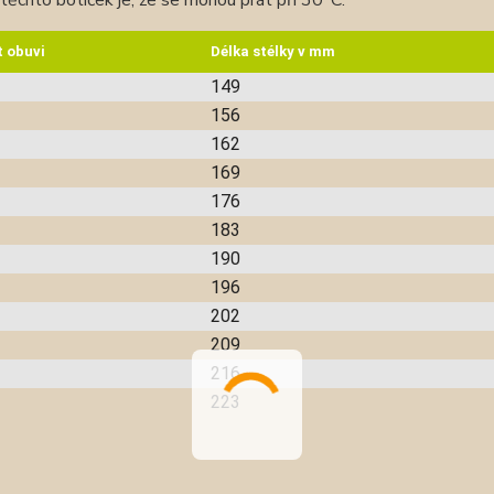
ěchto botiček je, že se mohou prát při 30°C.
t obuvi
Délka stélky v mm
149
156
162
169
176
183
190
196
202
209
216
223