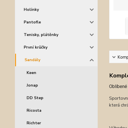
Holínky
Pantofle
Tenisky, plátěnky
První krůčky
Kompl
Sandály
Keen
Komple
Jonap
Oblíbené 
DD Step
Sportovní
která chr
Ricosta
Richter