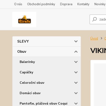
O nás
Obchodní podmínky
Doprava
Kontakty
Novinky
Úvod
SLEVY
VIKI
Obuv
Balerínky
Capáčky
Celoroční obuv
Domácí obuv
Pantofle, plážová obuv Coqui