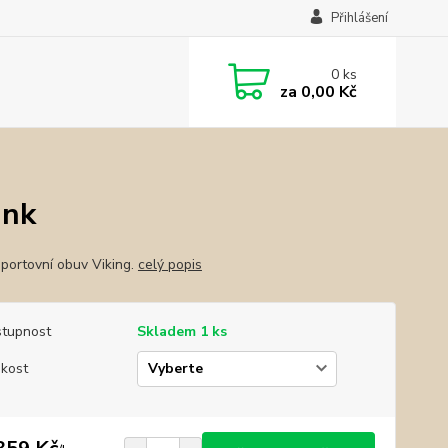
Přihlášení
0
ks
za
0,00 Kč
ink
sportovní obuv Viking.
celý popis
tupnost
Skladem 1 ks
ikost