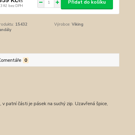
359 Kč
/
ks
Přidat do košíku
23 Kč
bez DPH
roduktu:
15432
Výrobce:
Viking
andály
Komentáře
0
v patní části je pásek na suchý zip. Uzavřená špice,