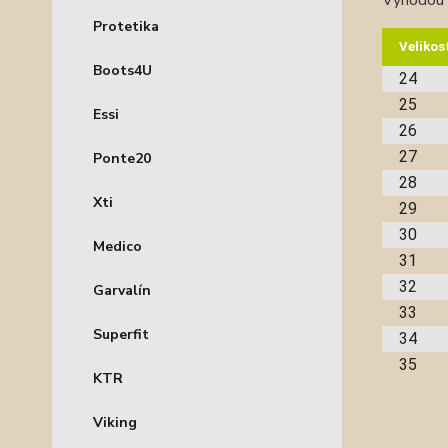
Výhodou t
Protetika
Velikos
Boots4U
24
25
Essi
26
27
Ponte20
28
Xti
29
30
Medico
31
32
Garvalín
33
Superfit
34
35
KTR
Viking