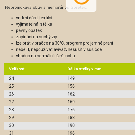
Nepromokavá obuv s membránou Goretex.
vnitřní část textilní
vyjímatelná stélka
pevný opatek
zapínání na suchý zip
lze prát v pračce na 30°C, program pro jemné praní
nebělit, nepoužívat aviváž, nesušit v sušičce
vhodná na normální i širší nohu
Velikost
Délka stélky v mm
24
149
25
156
26
162
27
169
28
176
29
183
30
190
31
196