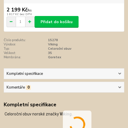
2 199 Kč
/
ks
1 817 Kč
bez DPH
Přidat do košíku
Číslo produktu:
15278
Výrobce:
Viking
Typ:
Celoroční obuv
Velikost:
35
Membrána:
Goretex
Kompletní specifikace
Komentáře
0
Kompletní specifikace
Celoroční obuv norské značky
Viking.