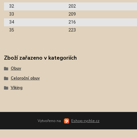
32
202
33
209
34
216
35
223
Zboží zařazeno v kategoriích
Obuv
Celoroční obuv
Viking
Vytvořeno na
Eshop-rychle.cz