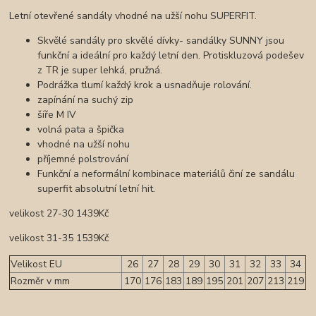
Letní otevřené sandály vhodné na užší nohu SUPERFIT.
Skvělé sandály pro skvělé dívky- sandálky SUNNY jsou
funkční a ideální pro každý letní den. Protiskluzová podešev
z TR je super lehká, pružná.
Podrážka tlumí každý krok a usnadňuje rolování.
zapínání na suchý zip
šíře M IV
volná pata a špička
vhodné na užší nohu
příjemné polstrování
Funkční a neformální kombinace materiálů činí ze sandálu
superfit absolutní letní hit.
velikost 27-30 1439Kč
velikost 31-35 1539Kč
Velikost EU
26
27
28
29
30
31
32
33
34
Rozměr v mm
170
176
183
189
195
201
207
213
219