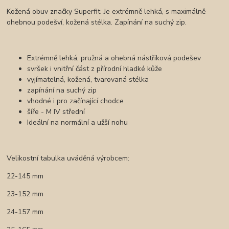
Kožená obuv značky Superfit. Je extrémně lehká, s maximálně
ohebnou podešví, kožená stélka. Zapínání na suchý zip.
Extrémně lehká, pružná a ohebná nástřiková podešev
svršek i vnitřní část z přírodní hladké kůže
vyjímatelná, kožená, tvarovaná stélka
zapínání na suchý zip
vhodné i pro začínající chodce
šíře - M IV střední
Ideální na normální a užší nohu
Velikostní tabulka uváděná výrobcem:
22-145 mm
23-152 mm
24-157 mm