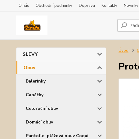
O nás
Obchodní podmínky
Doprava
Kontakty
Novinky
Úvod
SLEVY
Prot
Obuv
Balerínky
Capáčky
Celoroční obuv
Domácí obuv
Pantofle, plážová obuv Coqui