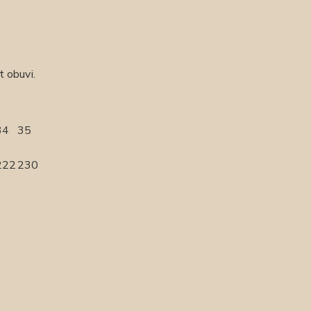
t obuvi.
34
35
222
230