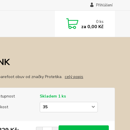
Přihlášení
0
ks
za
0,00 Kč
INK
barefoot obuv od značky Protetika.
celý popis
tupnost
Skladem 1 ks
ikost