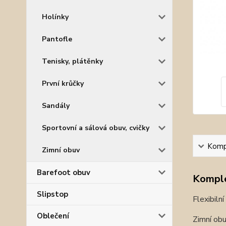
Holínky
Pantofle
Tenisky, plátěnky
První krůčky
Sandály
Sportovní a sálová obuv, cvičky
Kompl
Zimní obuv
Barefoot obuv
Komple
Slipstop
Flexibiln
Oblečení
Zimní ob