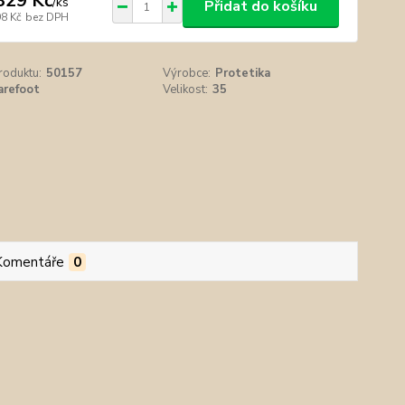
329 Kč
/
ks
Přidat do košíku
98 Kč
bez DPH
roduktu:
50157
Výrobce:
Protetika
arefoot
Velikost:
35
Komentáře
0