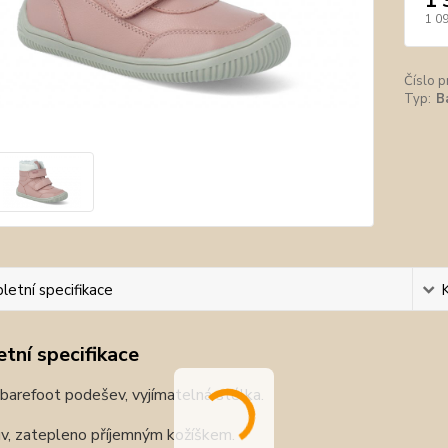
1 
1 0
Číslo p
Typ:
B
etní specifikace
tní specifikace
í barefoot podešev, vyjímatelná stélka.
uv, zatepleno příjemným kožíškem.