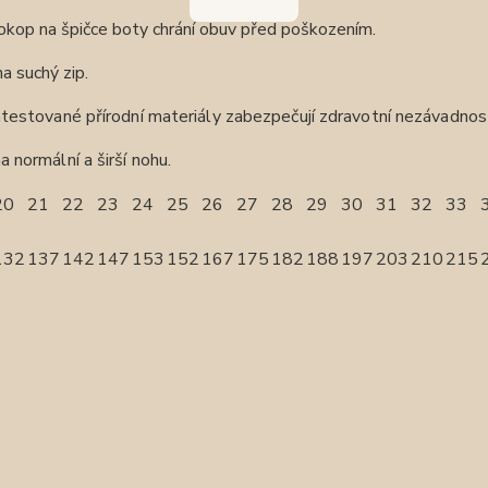
okop na špičce boty chrání obuv před poškozením.
na suchý zip.
testované přírodní materiály zabezpečují zdravotní nezávadnos
 normální a širší nohu.
20
21
22
23
24
25
26
27
28
29
30
31
32
33
132
137
142
147
153
152
167
175
182
188
197
203
210
215