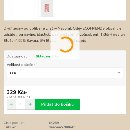
Dívčí legíny od oblíbené značky Mayoral. Oděv ECOFRIENDS obsahuje
udržitelnou bavlnu. Elastický pas pro lepší přizpůsobení. Tištěný design.
Složení: 95% Bavlna, 5% Elastan
celý popis
Dostupnost
Skladem 1 ks
Velikost oblečení
329 Kč
/
ks
272 Kč
bez DPH
Přidat do košíku
Číslo produktu:
64239
EAN kód:
8445445700641