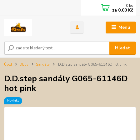
0
ks
za
0,00 Kč
Menu
Hledat
Úvod
Obuv
Sandály
D.D.step sandály G065-61146D hot pink
D.D.step sandály G065-61146D
hot pink
Novinka