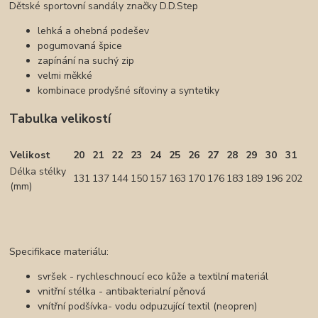
Dětské sportovní sandály značky D.D.Step
lehká a ohebná podešev
pogumovaná špice
zapínání na suchý zip
velmi měkké
kombinace prodyšné síťoviny a syntetiky
Tabulka velikostí
Velikost
20
21
22
23
24
25
26
27
28
29
30
31
Délka stélky
131
137
144
150
157
163
170
176
183
189
196
202
(mm)
Specifikace materiálu:
svršek - rychleschnoucí eco kůže a textilní materiál
vnitřní stélka - antibakterialní pěnová
vnítřní podšívka- vodu odpuzující textil (neopren)