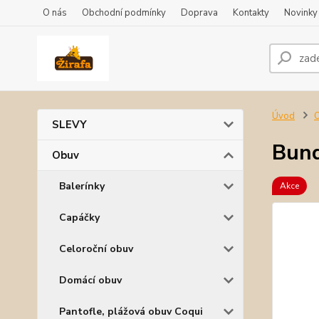
O nás
Obchodní podmínky
Doprava
Kontakty
Novinky
Úvod
SLEVY
Bund
Obuv
Balerínky
Akce
Capáčky
Celoroční obuv
Domácí obuv
Pantofle, plážová obuv Coqui