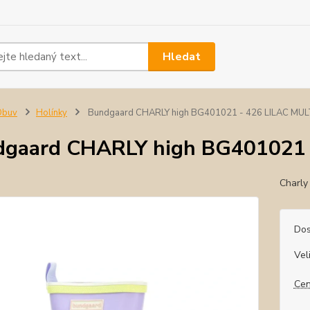
Hledat
Obuv
Holínky
Bundgaard CHARLY high BG401021 - 426 LILAC MUL
gaard CHARLY high BG401021 
Charly
Dos
Vel
Cen