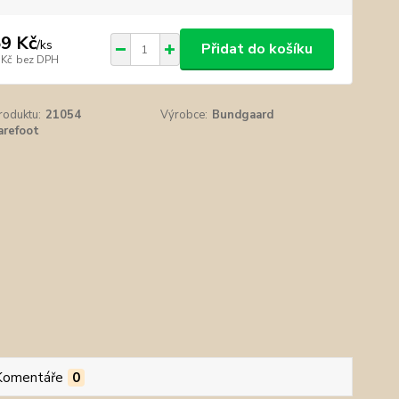
9 Kč
/
ks
Přidat do košíku
 Kč
bez DPH
roduktu:
21054
Výrobce:
Bundgaard
arefoot
Komentáře
0