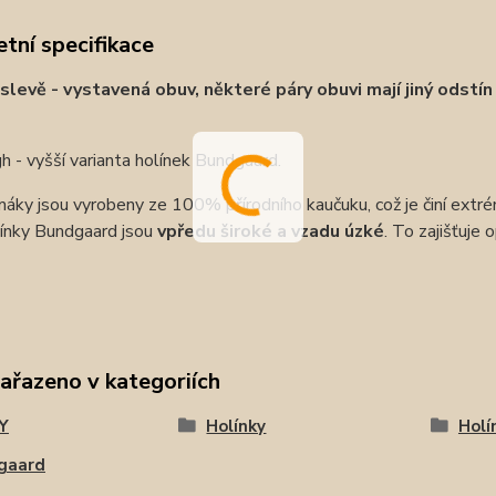
tní specifikace
slevě - vystavená obuv, některé páry obuvi mají jiný odstín
gh - vyšší varianta holínek Bundgaard.
áky jsou vyrobeny ze 100% přírodního kaučuku, což je činí extr
ínky Bundgaard jsou
vpředu široké a vzadu úzké
. To zajišťuje 
zařazeno v kategoriích
Y
Holínky
Holí
gaard