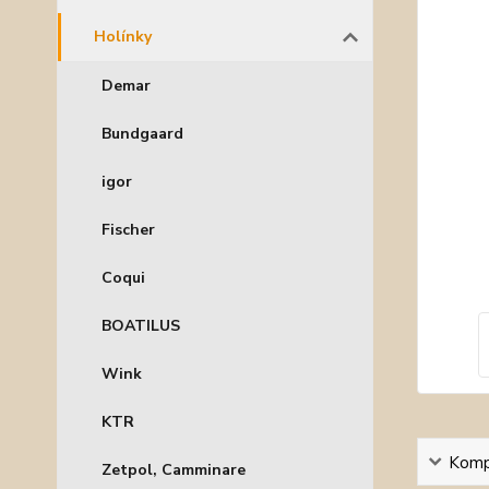
Holínky
Demar
Bundgaard
igor
Fischer
Coqui
BOATILUS
Wink
KTR
Kompl
Zetpol, Camminare