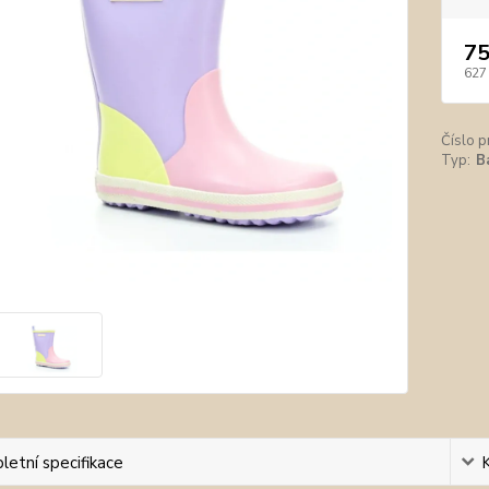
75
627
Číslo p
Typ:
B
etní specifikace