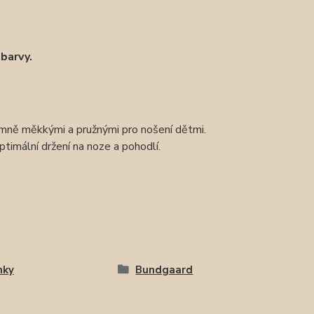
 barvy.
émně měkkými a pružnými pro nošení dětmi.
optimální držení na noze a pohodlí.
nky
Bundgaard