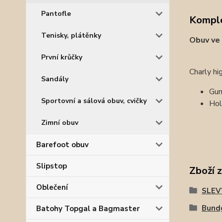
Pantofle
Komple
Tenisky, plátěnky
Obuv ve 
První krůčky
Charly hi
Sandály
Gum
Sportovní a sálová obuv, cvičky
Hol
Zimní obuv
Barefoot obuv
Slipstop
Zboží 
Oblečení
SLEV
Bund
Batohy Topgal a Bagmaster