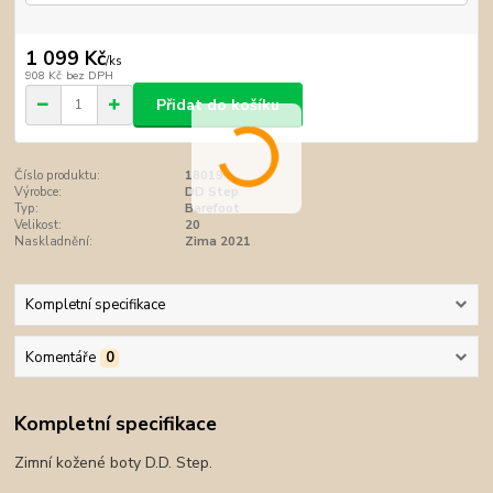
1 099 Kč
/
ks
908 Kč
bez DPH
Přidat do košíku
Číslo produktu:
18019
Výrobce:
DD Step
Typ:
Barefoot
Velikost:
20
Naskladnění:
Zima 2021
Kompletní specifikace
Komentáře
0
Kompletní specifikace
Zimní kožené boty D.D. Step.