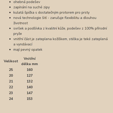
ohebná podešev
zapínání na suché zipy
kulatá špička s dostatečným protorem pro prsty
nová technologie šití - zaručuje flexibilitu a dlouhou
životnost
svršek a podšívka z kvalitní kůže, podešev z 100% přírodní
pryže
vnitřní část je zateplena kožíškem, stélka je teké zateplená
a vyndávací
mají pevný opatek
Vnitřní
Velikost
délka mm
25
160
20
127
21
132
22
140
23
147
24
153