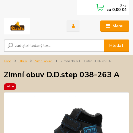
0
ks
za
0,00 Kč
Menu
Hledat
Úvod
Obuv
Zimní obuv
Zimní obuv D.D.step 038-263 A
Zimní obuv D.D.step 038-263 A
Akce