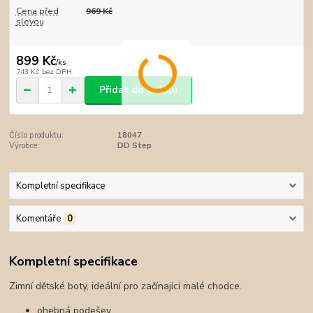
Cena před
969 Kč
slevou
899 Kč
/
ks
743 Kč
bez DPH
Přidat do košíku
Číslo produktu:
18047
Výrobce:
DD Step
Kompletní specifikace
Komentáře
0
Kompletní specifikace
Zimní dětské boty, ideální pro začínající malé chodce.
ohebná podešev