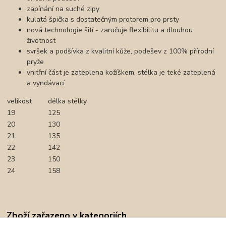
zapínání na suché zipy
kulatá špička s dostatečným protorem pro prsty
nová technologie šití - zaručuje flexibilitu a dlouhou
životnost
svršek a podšívka z kvalitní kůže, podešev z 100% přírodní
pryže
vnitřní část je zateplena kožíškem, stélka je teké zateplená
a vyndávací
velikost
délka stélky
19
125
20
130
21
135
22
142
23
150
24
158
Zboží zařazeno v kategoriích