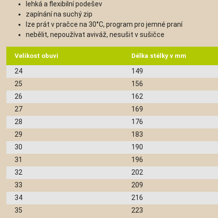
lehká a flexibilní podešev
zapínání na suchý zip
lze prát v pračce na 30°C, program pro jemné praní
nebělit, nepoužívat aviváž, nesušit v sušičce
Velikost obuvi
Délka stélky v mm
24
149
25
156
26
162
27
169
28
176
29
183
30
190
31
196
32
202
33
209
34
216
35
223