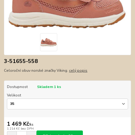
3-51655-558
Celoroční obuv norské značky Viking.
celý popis
Dostupnost
Skladem 1 ks
Velikost
1 469 Kč
/
ks
1 214 Kč
bez DPH