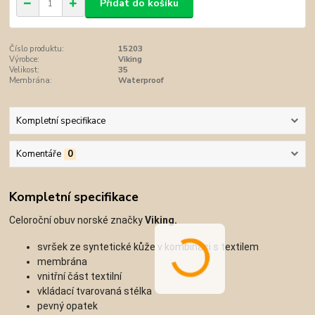
Přidat do košíku
Číslo produktu:
15203
Výrobce:
Viking
Velikost:
35
Membrána:
Waterproof
Kompletní specifikace
Komentáře
0
Kompletní specifikace
Celoroční obuv norské značky
Viking.
svršek ze syntetické kůže v kombinaci s textilem
membrána
vnitřní část textilní
vkládací tvarovaná stélka
pevný opatek