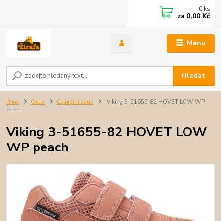
0
ks
za
0,00 Kč
Menu
Hledat
Úvod
Obuv
Celoroční obuv
Viking 3-51655-82 HOVET LOW WP
peach
Viking 3-51655-82 HOVET LOW
WP peach