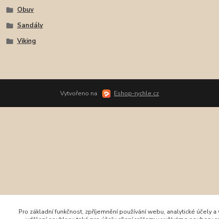
Obuv
Sandály
Viking
Vytvořeno na
Eshop-rychle.cz
Pro základní funkčnost, zpříjemnění používání webu, analytické účely a