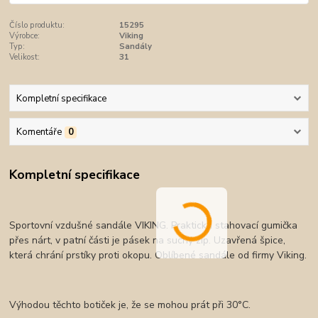
Číslo produktu:
15295
Výrobce:
Viking
Typ:
Sandály
Velikost:
31
Kompletní specifikace
Komentáře
0
Kompletní specifikace
Sportovní vzdušné sandále VIKING. Praktická stahovací gumička
přes nárt, v patní části je pásek na suchý zip. Uzavřená špice,
která chrání prstíky proti okopu. Oblíbené sandále od firmy Viking.
Výhodou těchto botiček je, že se mohou prát při 30°C.