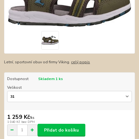
Letní, sportovní obuv od firmy Viking.
celý popis
Dostupnost
Skladem 1 ks
Velikost
1 259 Kč
/
ks
1 040 Kč
bez DPH
Přidat do košíku