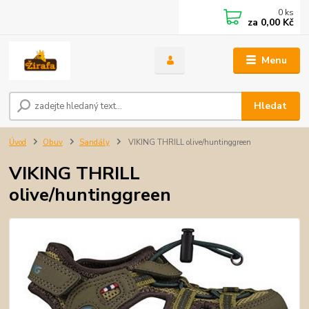
0
ks
za
0,00 Kč
Menu
Hledat
Úvod
Obuv
Sandály
VIKING THRILL olive/huntinggreen
VIKING THRILL
olive/huntinggreen