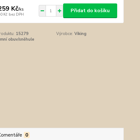
259 Kč
/
ks
Přidat do košíku
40 Kč
bez DPH
roduktu:
15279
Výrobce:
Viking
imní obuv/sněhule
Komentáře
0