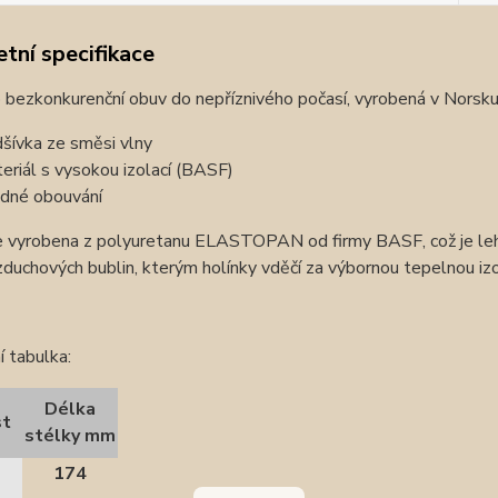
tní specifikace
bezkonkurenční obuv do nepříznivého počasí, vyrobená v Norsku 
šívka ze směsi vlny
eriál s vysokou izolací (BASF)
dné obouvání
e vyrobena z polyuretanu ELASTOPAN od firmy BASF, což je lehk
zduchových bublin, kterým holínky vděčí za výbornou tepelnou izo
í tabulka:
Délka
st
stélky mm
174