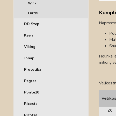
Wink
Komple
Lurchi
Naprosto 
DD Step
Pod
Keen
Mat
Sna
Viking
Holinka j
Jonap
miliony v
Protetika
Pegres
Velikostn
Ponte20
Veliko
Ricosta
26
Richter