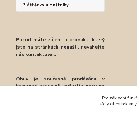
Pláštěnky a deštníky
Pokud máte zájem o produkt, který
jste na stránkách nenašli, neváhejte
nás kontaktovat.
Obuv je současně prodávána v
kamenné prodejně, vyčkejte tedy na
potvrzení objednávky emailem.
Pro základní funk
účely cílení reklam
Děkujeme.