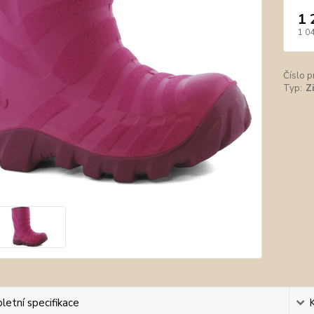
1 
1 0
Číslo p
Typ:
Z
etní specifikace