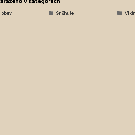
zařazeno v kategoriích
 obuv
Sněhule
Viki