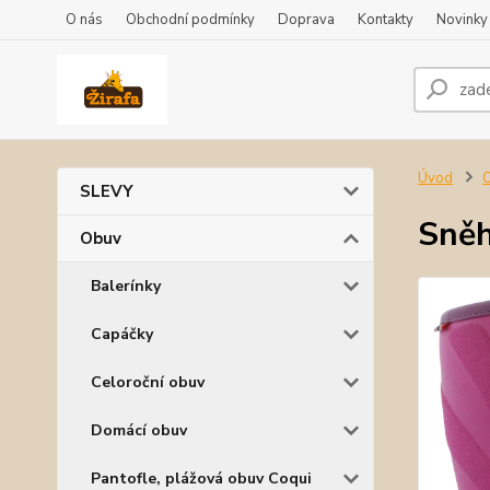
O nás
Obchodní podmínky
Doprava
Kontakty
Novinky
Úvod
SLEVY
Sněh
Obuv
Balerínky
Capáčky
Celoroční obuv
Domácí obuv
Pantofle, plážová obuv Coqui