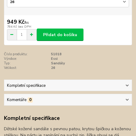
949 Kč
/
ks
784 Kč
bez DPH
Přidat do košíku
Číslo produktu:
51018
Výrobce:
Essi
Typ:
Sandály
Velikost:
26
Kompletní specifikace
Komentáře
0
Kompletní specifikace
Dětské kožené sandále s pevnou patou, krytou špičkou a koženou
stélkou. Na nártu je zapínání na suchý zip, šířka obuvi se dá