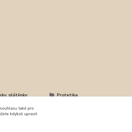
sky, plátěnky
Protetika
 souhlasu také pro
žete kdykoli upravit