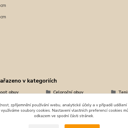
,5cm
,2cm
zařazeno v kategoriích
oot obuv
Celoroční obuv
Teni
tika
čnost, zpříjemnění používání webu, analytické účely a v případě udělení
y využíváme soubory cookies. Nastavení vlastních preferencí cookies mů
odkazem ve spodní části stránek.