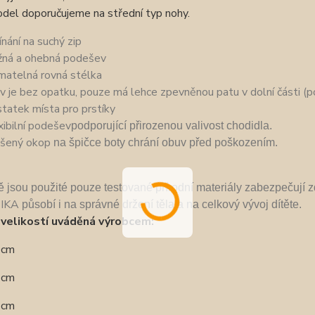
del doporučujeme na střední typ nohy.
ínání na suchý zip
žná a ohebná podešev
ímatelná rovná stélka
v je bez opatku, pouze má lehce zpevněnou patu v dolní části (p
tatek místa pro prstíky
xibilní podešev
podporující přirozenou valivost chodidla.
šený okop
n
a špičce boty chrání obuv před poškozením.
bě jsou použité pouze
testované přírodní materiály zabezpečují
IKA
pů
sobí i na správné držení těla a na celkový vývoj dítěte.
velikostí uváděná výrobcem:
,0cm
,7cm
,3cm