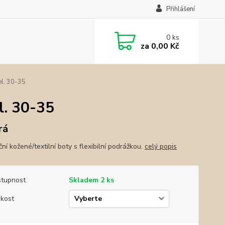
Přihlášení
0
ks
za
0,00 Kč
l. 30-35
. 30-35
rá
ní kožené/textilní boty s flexibilní podrážkou.
celý popis
tupnost
Skladem 2 ks
ikost