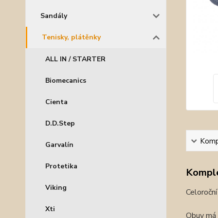
Sandály
Tenisky, plátěnky
ALL IN / STARTER
Biomecanics
Cienta
D.D.Step
Kompl
Garvalín
Protetika
Komple
Viking
Celoroční 
Xti
Obuv má v