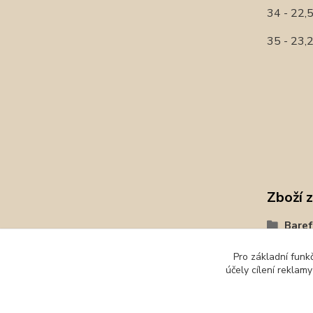
34 - 22
35 - 23
Zboží 
Baref
Prote
Pro základní funk
účely cílení reklam