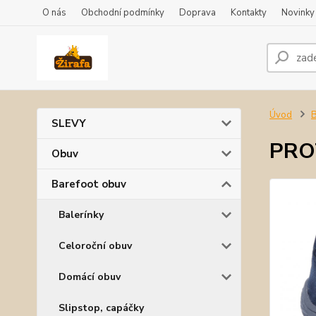
O nás
Obchodní podmínky
Doprava
Kontakty
Novinky
Úvod
B
SLEVY
PROT
Obuv
Barefoot obuv
Balerínky
Celoroční obuv
Domácí obuv
Slipstop, capáčky