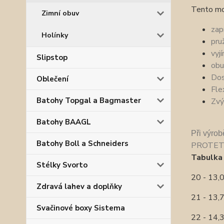
Tento mo
Zimní obuv
zap
Holínky
pru
vyj
Slipstop
obu
Dos
Oblečení
Fle
Batohy Topgal a Bagmaster
Zvý
Batohy BAAGL
P
ři výro
Batohy Boll a Schneiders
PROTET
Tabulka 
Stélky Svorto
20 - 13
Zdravá lahev a doplňky
21 - 13
Svačinové boxy Sistema
22 - 14