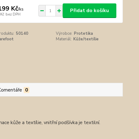
199 Kč
/
ks
Přidat do košíku
 Kč
bez DPH
roduktu:
50140
Výrobce:
Protetika
arefoot
Materiál:
Kůže/textílie
Komentáře
0
ace kůže a textílie, vnitřní podšívka je textilní.