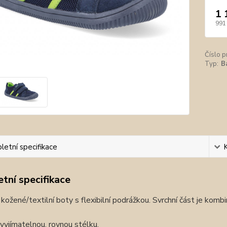
1 
991
Číslo p
Typ:
B
etní specifikace
tní specifikace
kožené/textilní boty s flexibilní podrážkou. Svrchní část je kombin
yjímatelnou, rovnou stélku.