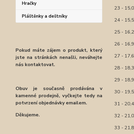
Hračky
23 - 15
Pláštěnky a deštníky
24 - 15
25 - 16
26 - 16
Pokud máte zájem o produkt, který
27 - 17
jste na stránkách nenašli, neváhejte
nás kontaktovat.
28 - 18
29 - 18
Obuv je současně prodávána v
30 - 19
kamenné prodejně, vyčkejte tedy na
potvrzení objednávky emailem.
31 - 20
Děkujeme.
32 - 21
33 - 21