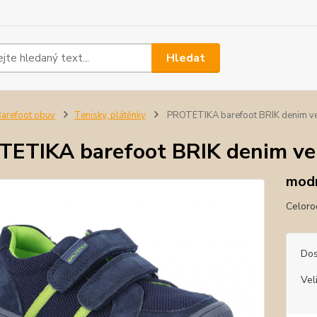
Hledat
arefoot obuv
Tenisky, plátěnky
PROTETIKA barefoot BRIK denim ve
ETIKA barefoot BRIK denim vel
mod
Celoroč
Dos
Vel