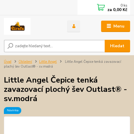
0
ks
za
0,00 Kč
Menu
Hledat
Úvod
Oblečení
Little Angel
Little Angel Čepice tenká zavazovací
plochý šev Outlast® - sv.modrá
Little Angel Čepice tenká
zavazovací plochý šev Outlast® -
sv.modrá
Novinka