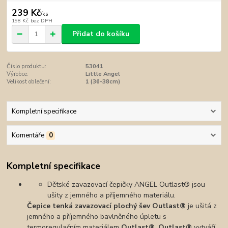
239 Kč
/
ks
198 Kč
bez DPH
Přidat do košíku
Číslo produktu:
53041
Výrobce:
Little Angel
Velikost oblečení:
1 (36-38cm)
Kompletní specifikace
Komentáře
0
Kompletní specifikace
Dětské zavazovací čepičky ANGEL Outlast® jsou
ušity z jemného a příjemného materiálu.
Čepice tenká zavazovací plochý šev
Outlast®
je ušitá z
jemného a příjemného bavlněného úpletu s
termoregulačním materiálem
Outlast®
. Outlast®
vytváří