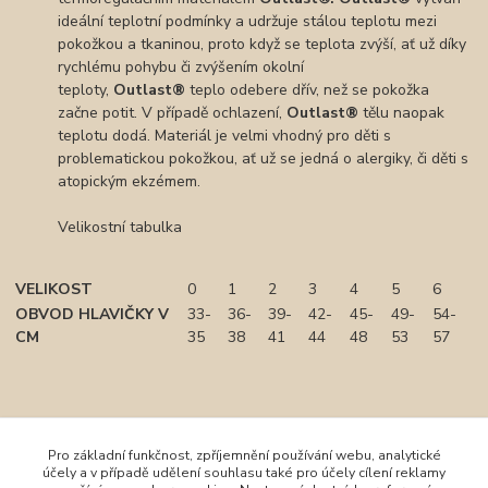
ideální teplotní podmínky a udržuje stálou teplotu mezi
pokožkou a tkaninou, proto když se teplota zvýší, ať už díky
rychlému pohybu či zvýšením okolní
teploty,
Outlast®
teplo odebere dřív, než se pokožka
začne potit. V případě ochlazení,
Outlast®
tělu naopak
teplotu dodá. Materiál je velmi vhodný pro děti s
problematickou pokožkou, ať už se jedná o alergiky, či děti s
atopickým ekzémem.
Velikostní tabulka
VELIKOST
0
1
2
3
4
5
6
OBVOD HLAVIČKY V
33-
36-
39-
42-
45-
49-
54-
CM
35
38
41
44
48
53
57
Pro základní funkčnost, zpříjemnění používání webu, analytické
účely a v případě udělení souhlasu také pro účely cílení reklamy