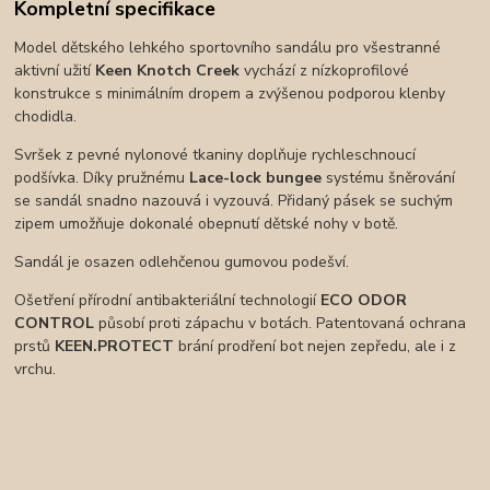
Kompletní specifikace
Model dětského lehkého sportovního sandálu pro všestranné
aktivní užití
Keen Knotch Creek
vychází z nízkoprofilové
konstrukce s minimálním dropem a zvýšenou podporou klenby
chodidla.
Svršek z pevné nylonové tkaniny doplňuje rychleschnoucí
podšívka. Díky pružnému
Lace-lock bungee
systému šněrování
se sandál snadno nazouvá i vyzouvá. Přidaný pásek se suchým
zipem umožňuje dokonalé obepnutí dětské nohy v botě.
Sandál je osazen odlehčenou gumovou podešví.
Ošetření přírodní antibakteriální technologií
ECO ODOR
CONTROL
působí proti zápachu v botách. Patentovaná ochrana
prstů
KEEN.PROTECT
brání prodření bot nejen zepředu, ale i z
vrchu.