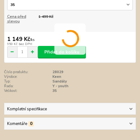
Cena před
1 499 Kč
slevou
1 149 Kč
/
ks
950 Kč
bez DPH
Přidat do košíku
Číslo produktu:
28029
Výrobce:
Keen
Typ:
Sandály
Řada:
Y - youth
Velikost:
35
Kompletní specifikace
Komentáře
0