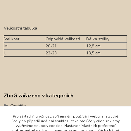
Velikostní tabulka
Velikost
Odpovídá velikosti
Délka stélky
M
20-21
12,8 cm
L
22-23
13,5 cm
Zboží zařazeno v kategoriích
Capáčky
První krůčky
Pro základní funkčnost, zpříjemnění používání webu, analytické
účely a v případě udělení souhlasu také pro účely cílení reklamy
DD Step
využíváme soubory cookies. Nastavení vlastních preferencí
cookies můžete kdykoli upravit odkazem ve spodní části stránek.