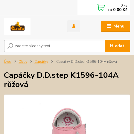
0
ks
za
0,00 Kč
Menu
Hledat
Úvod
Obuv
Capáčky
Capáčky D.D.step K1596-104A růžová
Capáčky D.D.step K1596-104A
růžová