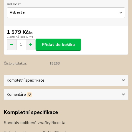
Velikost
1 579 Kč
/
ks
1 305 Kč
bez DPH
Přidat do košíku
Číslo produktu:
15263
Kompletní specifikace
Komentáře
0
Kompletní specifikace
Sandály oblíbené značky Ricosta.