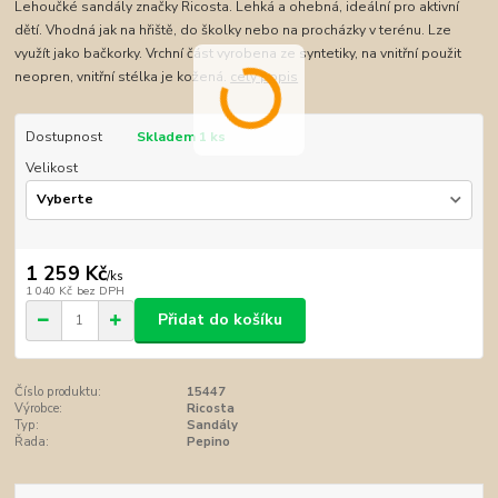
Lehoučké sandály značky Ricosta. Lehká a ohebná, ideální pro aktivní
dětí. Vhodná jak na hřiště, do školky nebo na procházky v terénu. Lze
využít jako bačkorky. Vrchní část vyrobena ze syntetiky, na vnitřní použit
neopren, vnitřní stélka je kožená.
celý popis
Dostupnost
Skladem 1 ks
Velikost
1 259 Kč
/
ks
1 040 Kč
bez DPH
Přidat do košíku
Číslo produktu:
15447
Výrobce:
Ricosta
Typ:
Sandály
Řada:
Pepino