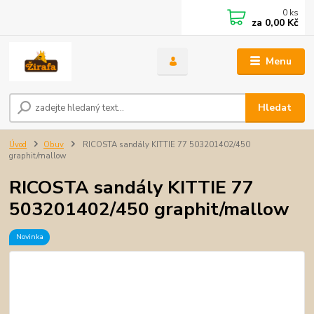
0
ks
za
0,00 Kč
Menu
Hledat
Úvod
Obuv
RICOSTA sandály KITTIE 77 503201402/450
graphit/mallow
RICOSTA sandály KITTIE 77
503201402/450 graphit/mallow
Novinka