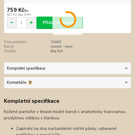
759 Kč
/
ks
627 Kč
bez DPH
Přidat do košíku
Číslo produktu:
71063
Barva:
modrá - navy
Značka:
Big fish
Kompletní specifikace
Komentáře
0
Kompletní specifikace
Kožené pantofle v tmavě modré barvě s anatomicky tvarovanou
prodyšnou stélkou s klenbou.
Zapínání na dva nastavitelné nártní pásky, vybavené
podšívkou z pravé kůže.