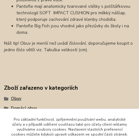
Pantofle mají anatomicky tvarované stélky s polštářkovou
technologií
SOFT IMPACT CUSHION pro měkký nášlap,
který podporuje zachování zdravé klenby chodidla.
Pantofle Big Fish jsou vhodné jako přezůvky do školy i na
doma.
Náš tip! Obuv je menší než uvádí číslování, doporučujeme koupit o
jedno číslo větší viz. Tabulka velikostí (cm).
Zboží zařazeno v kategoriích
Obuv
Domácí obuv
Pantofle
Pro základní funkčnost, zpříjemnění používání webu, analytické
účely a v případě udělení souhlasu také pro účely cílení reklamy
BF
využíváme soubory cookies. Nastavení vlastních preferencí
cookies můžete kdykoli upravit odkazem ve spodní části stránek.
BF