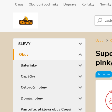
O nás
Obchodní podmínky
Doprava
Kontakty
Novinky
Úvod
SLEVY
Supe
Obuv
pink
Balerínky
Novinka
Capáčky
Celoroční obuv
Domácí obuv
Pantofle, plážová obuv Coqui