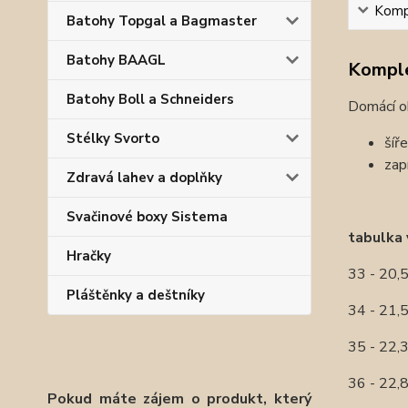
Kompl
Batohy Topgal a Bagmaster
Batohy BAAGL
Komple
Batohy Boll a Schneiders
Domácí ob
Stélky Svorto
šíř
zap
Zdravá lahev a doplňky
Svačinové boxy Sistema
tabulka 
Hračky
33 - 20,
Pláštěnky a deštníky
34 - 21,
35 - 22,
36 - 22,
Pokud máte zájem o produkt, který