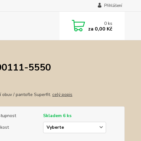
Přihlášení
0
ks
za
0,00 Kč
800111-5550
 obuv / pantofle Superfit.
celý popis
tupnost
Skladem 6 ks
ikost