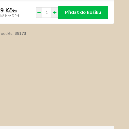
9 Kč
/
ks
Přidat do košíku
 Kč
bez DPH
roduktu:
38173