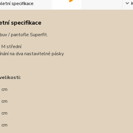
etní specifikace
tní specifikace
uv / pantofle Superfit.
e M střední
ínání na dva nastavitelné pásky
velikosti:
5 cm
5 cm
3 cm
8 cm