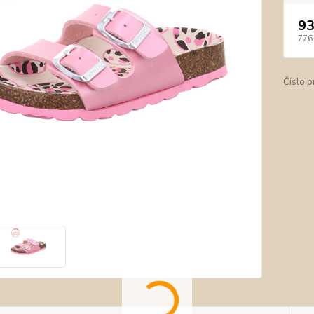
93
776
Číslo p