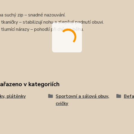
na suchý zip – snadné nazouvání.
tkaničky – stabilizují nohu a zlepšují padnutí obuvi.
tlumící nárazy – pohodlí při chůzi a běhu.
zařazeno v kategoriích
ky, plátěnky
Sportovní a sálová obuv,
Bef
cvičky