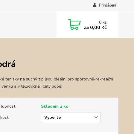
Přihlášení
0
ks
za
0,00 Kč
odrá
cké tenisky na suchý zip jsou ideální pro sportovně-rekreační
y venku a v tělocvičně.
celý popis
tupnost
Skladem 2 ks
ikost