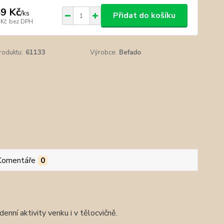
9 Kč
/
ks
Přidat do košíku
 Kč
bez DPH
roduktu:
61133
Výrobce:
Befado
Komentáře
0
nní aktivity venku i v tělocvičně.