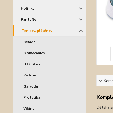
Holínky
Pantofle
Tenisky, plátěnky
Befado
Biomecanics
D.D. Step
Richter
Kompl
Garvalín
Komple
Protetika
Dětská sp
Viking