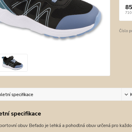
85
710
Číslo p
etní specifikace
tní specifikace
ortovní obuv Befado je lehká a pohodlná obuv určená pro každode