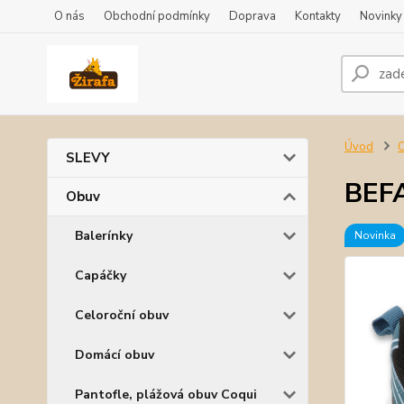
O nás
Obchodní podmínky
Doprava
Kontakty
Novinky
Úvod
SLEVY
BEF
Obuv
Balerínky
Novinka
Capáčky
Celoroční obuv
Domácí obuv
Pantofle, plážová obuv Coqui