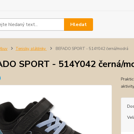
Hledat
Obuv
Tenisky, plátěnky
BEFADO SPORT - 514Y042 černá/modrá
ADO SPORT - 514Y042 černá/m
Prakti
aktivit
Dos
Vel