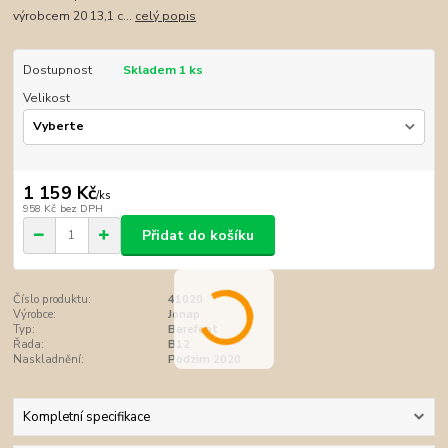
výrobcem 20 13,1 c...
celý popis
Dostupnost
Skladem 1 ks
Velikost
1 159 Kč
/
ks
958 Kč
bez DPH
Přidat do košíku
Číslo produktu:
41020
Výrobce:
Jonap
Typ:
Barefoot
Řada:
B12
Naskladnění:
Podzim 2020
Kompletní specifikace