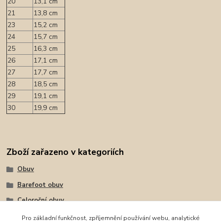
20
13,1 cm
21
13,8 cm
23
15,2 cm
24
15,7 cm
25
16,3 cm
26
17,1 cm
27
17,7 cm
28
18,5 cm
29
19,1 cm
30
19,9 cm
Zboží zařazeno v kategoriích
Obuv
Barefoot obuv
Celoroční obuv
Celoroční obuv
Pro základní funkčnost, zpříjemnění používání webu, analytické