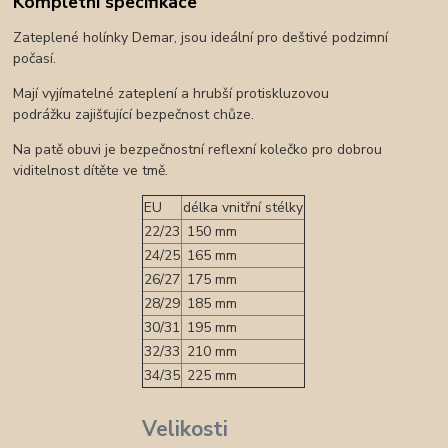
Kompletní specifikace
Zateplené holínky Demar, jsou ideální pro deštivé podzimní
počasí.
Mají vyjímatelné zateplení a hrubší protiskluzovou
podrážku zajišťující bezpečnost chůze.
Na patě obuvi je bezpečnostní reflexní kolečko pro dobrou
viditelnost dítěte ve tmě.
EU
délka vnitřní stélky
22/23
150 mm
24/25
165 mm
26/27
175 mm
28/29
185 mm
30/31
195 mm
32/33
210 mm
34/35
225 mm
Velikosti