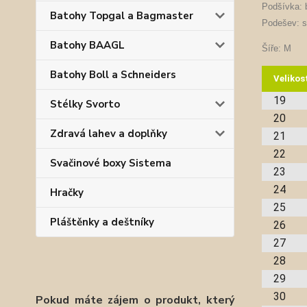
Podšívka: b
Batohy Topgal a Bagmaster
Podešev: s
Batohy BAAGL
Šíře: M
Batohy Boll a Schneiders
Velikos
19
Stélky Svorto
20
Zdravá lahev a doplňky
21
22
Svačinové boxy Sistema
23
24
Hračky
25
Pláštěnky a deštníky
26
27
28
29
30
Pokud máte zájem o produkt, který