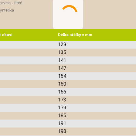
avlna - froté
yntetika
t obuvi
Délka stélky v mm
129
135
141
147
154
160
166
173
179
185
191
198