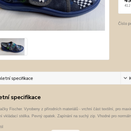
49
412
Číslo p
etní specifikace
tní specifikace
čky Fischer. Vyrobeny z přírodních materiálů - vrchní část textilní, pro ma
ní vkládací stélka. Pevný opatek. Zapínání na suchý zip. Vhodné pro normáln
il