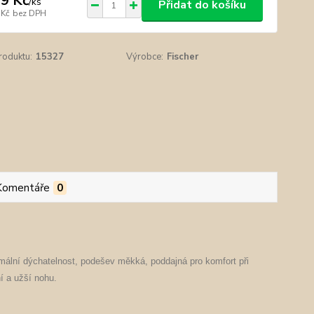
9 Kč
/
ks
Přidat do košíku
 Kč
bez DPH
roduktu:
15327
Výrobce:
Fischer
Komentáře
0
ximální dýchatelnost, podešev měkká, poddajná pro komfort při
í a užší nohu.