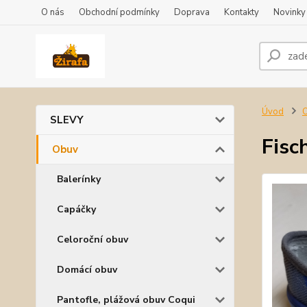
O nás
Obchodní podmínky
Doprava
Kontakty
Novinky
Úvod
SLEVY
Fisc
Obuv
Balerínky
Capáčky
Celoroční obuv
Domácí obuv
Pantofle, plážová obuv Coqui