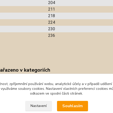
204
211
218
224
230
236
zařazeno v kategoriích
Domácí obuv
Fisc
čnost, zpříjemnění používání webu, analytické účely a v případě udělení
y využíváme soubory cookies. Nastavení vlastních preferencí cookies mů
odkazem ve spodní části stránek.
Souhlasím
Nastavení