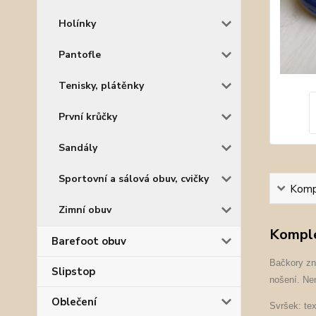
Holínky
Pantofle
Tenisky, plátěnky
První krůčky
Sandály
Sportovní a sálová obuv, cvičky
Kompl
Zimní obuv
Komple
Barefoot obuv
Bačkory zna
Slipstop
nošení. Ne
Oblečení
Svršek: text