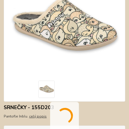
SRNEČKY - 155D203
Pantofle Inblu.
celý popis