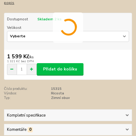
popis
Dostupnost
Skladem 2 ks
Velikost
1 599 Kč
/
ks
1 321 Kč
bez DPH
Přidat do košíku
Číslo produktu:
15315
Výrobce:
Ricosta
Typ:
Zimní obuv
Kompletní specifikace
Komentáře
0