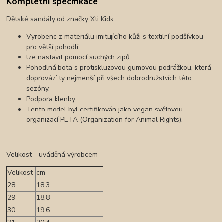
Kompletní specifikace
Dětské sandály od značky Xti Kids.
Vyrobeno z materiálu imitujícího kůži s textilní podšívkou
pro větší pohodlí.
lze nastavit pomocí suchých zipů.
Pohodlná bota s protiskluzovou gumovou podrážkou, která
doprovází ty nejmenší při všech dobrodružstvích této
sezóny.
Podpora klenby
Tento model byl certifikován jako vegan světovou
organizací PETA (Organization for Animal Rights).
Velikost - uváděná výrobcem
Velikost
cm
28
18,3
29
18,8
30
19,6