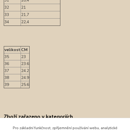
31
20,4
32
21
33
21,7
34
22,4
velikost
CM
35
23
36
23.6
37
24.2
38
24.9
39
25.6
Zboží zařazeno v kategoriích
Obuv
Pro základní funkčnost, zpříjemnění používání webu, analytické