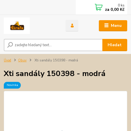
0
ks
za
0,00 Kč
Menu
Hledat
Úvod
Obuv
Xti sandály 150398 - modrá
Xti sandály 150398 - modrá
Novinka