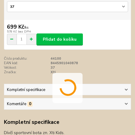
699 Kč
/
ks
578 Kč
bez DPH
Přidat do košíku
Číslo produktu:
44100
EAN kód:
8445901040878
Velikost:
37
Značka:
Xti
Kompletní specifikace
Komentáře
0
Kompletní specifikace
Dívčí sportovní bota zn. Xti Kids.