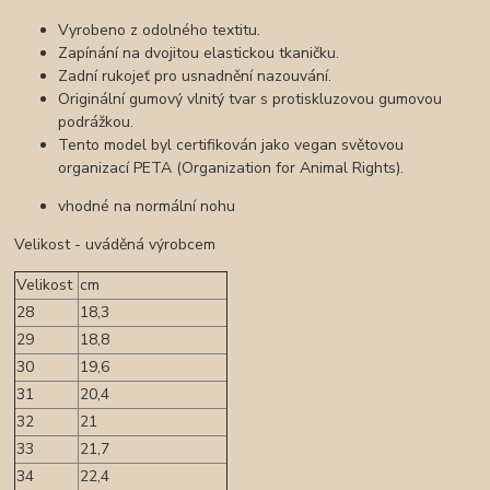
Vyrobeno z odolného textitu.
Zapínání na dvojitou elastickou tkaničku.
Zadní rukojeť pro usnadnění nazouvání.
Originální gumový vlnitý tvar s protiskluzovou gumovou
podrážkou.
Tento model byl certifikován jako vegan světovou
organizací PETA (Organization for Animal Rights).
vhodné na normální nohu
Velikost - uváděná výrobcem
Velikost
cm
28
18,3
29
18,8
30
19,6
31
20,4
32
21
33
21,7
34
22,4