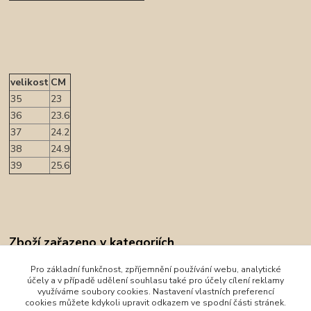
velikost
CM
35
23
36
23.6
37
24.2
38
24.9
39
25.6
Zboží zařazeno v kategoriích
Obuv
Pro základní funkčnost, zpříjemnění používání webu, analytické
účely a v případě udělení souhlasu také pro účely cílení reklamy
Celoroční obuv
využíváme soubory cookies. Nastavení vlastních preferencí
cookies můžete kdykoli upravit odkazem ve spodní části stránek.
Xti Kids