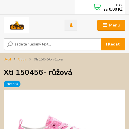
0
ks
za
0,00 Kč
Menu
Hledat
Úvod
Obuv
Xti 150456- růžová
Xti 150456- růžová
Novinka