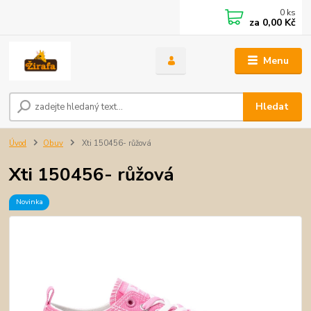
0
ks
za
0,00 Kč
Menu
Hledat
Úvod
Obuv
Xti 150456- růžová
Xti 150456- růžová
Novinka