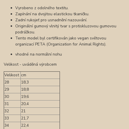
Vyrobeno z odolného textitu.
Zapínání na dvojitou elastickou tkaničku.
Zadní rukojeť pro usnadnění nazouvání.
Originální gumový vlnitý tvar s protiskluzovou gumovou
podrážkou.
Tento model byl certifikován jako vegan světovou
organizací PETA (Organization for Animal Rights).
vhodné na normální nohu
Velikost - uváděná výrobcem
Velikost
cm
28
18,3
29
18,8
30
19,6
31
20,4
32
21
33
21,7
34
22,4