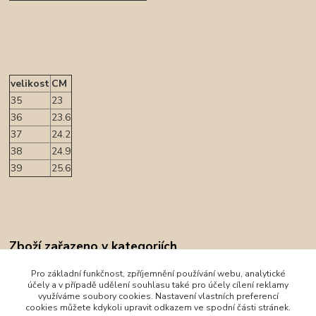
velikost
CM
35
23
36
23.6
37
24.2
38
24.9
39
25.6
Zboží zařazeno v kategoriích
Obuv
Pro základní funkčnost, zpříjemnění používání webu, analytické
účely a v případě udělení souhlasu také pro účely cílení reklamy
Celoroční obuv
využíváme soubory cookies. Nastavení vlastních preferencí
cookies můžete kdykoli upravit odkazem ve spodní části stránek.
Xti Kids