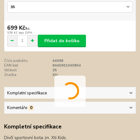
699 Kč
/
ks
578 Kč
bez DPH
Přidat do košíku
Číslo produktu:
44098
EAN kód:
8445901040854
Velikost:
35
Značka:
Xti
Kompletní specifikace
Komentáře
0
Kompletní specifikace
Dívčí sportovní bota zn. Xti Kids.