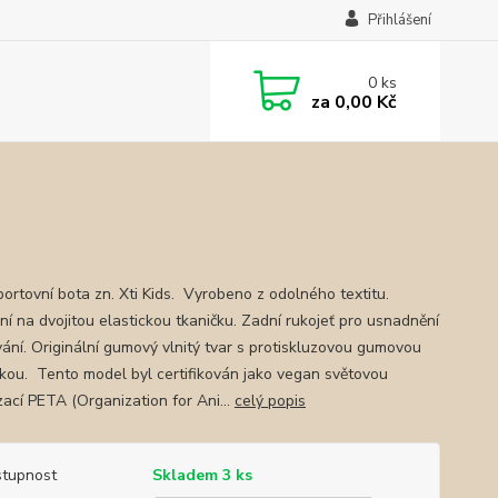
Přihlášení
0
ks
za
0,00 Kč
portovní bota zn. Xti Kids. Vyrobeno z odolného textitu.
ní na dvojitou elastickou tkaničku. Zadní rukojeť pro usnadnění
ání. Originální gumový vlnitý tvar s protiskluzovou gumovou
kou. Tento model byl certifikován jako vegan světovou
zací PETA (Organization for Ani...
celý popis
tupnost
Skladem 3 ks