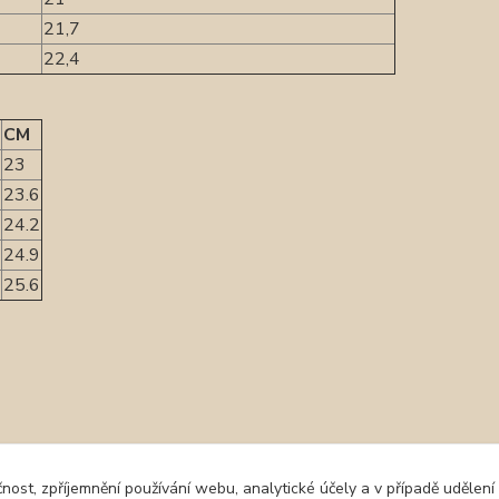
21,7
22,4
CM
23
23.6
24.2
24.9
25.6
zařazeno v kategoriích
čnost, zpříjemnění používání webu, analytické účely a v případě udělení