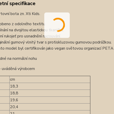
tní specifikace
rtovní bota zn. Xti Kids.
obeno z odolného textitu.
ínání na dvojitou elastickou tkaničku.
ní rukojeť pro usnadnění nazouvání.
ginální gumový vlnitý tvar s protiskluzovou gumovou podrážkou.
to model byl certifikován jako vegan světovou organizací PETA (
dné na normální nohu
 - uváděná výrobcem
cm
18,3
18,8
19,6
20,4
21