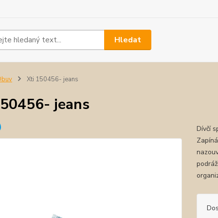
Hledat
Obuv
Xti 150456- jeans
150456- jeans
Dívčí s
Zapíná
nazouv
podráž
organi
Dos