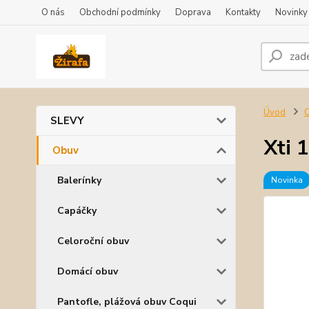
O nás
Obchodní podmínky
Doprava
Kontakty
Novinky
Úvod
SLEVY
Xti 
Obuv
Balerínky
Novinka
Capáčky
Celoroční obuv
Domácí obuv
Pantofle, plážová obuv Coqui