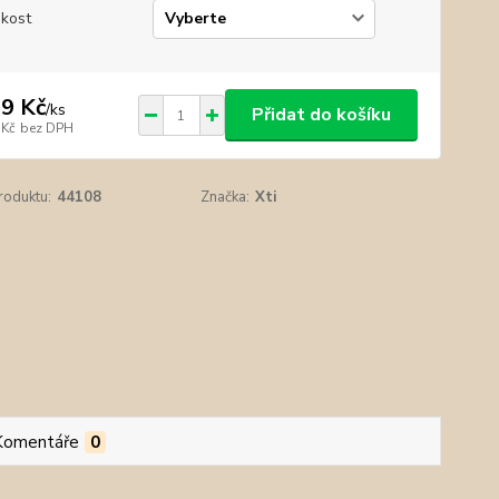
ikost
9 Kč
/
ks
Přidat do košíku
 Kč
bez DPH
roduktu:
44108
Značka:
Xti
Komentáře
0