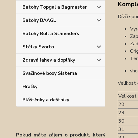
Komple
Batohy Topgal a Bagmaster
Dívčí spo
Batohy BAAGL
Vyr
Batohy Boll a Schneiders
Zap
Zad
Stélky Svorto
Ori
Ten
Zdravá lahev a doplňky
vho
Svačinové boxy Sistema
Velikost
Hračky
Velikost
Pláštěnky a deštníky
28
29
30
31
Pokud máte zájem o produkt, který
32