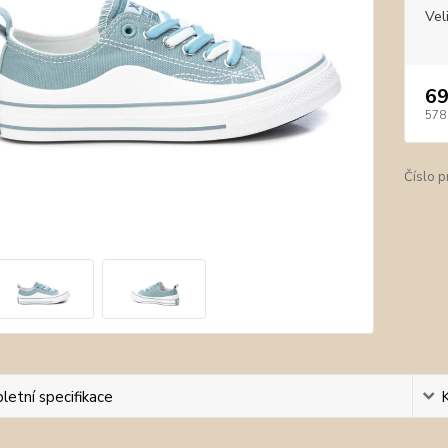
Vel
69
578
Číslo p
etní specifikace