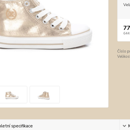
Vel
77
644
Číslo p
Velikos
etní specifikace