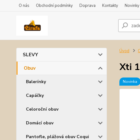
O nás
Obchodní podmínky
Doprava
Kontakty
Novinky
Úvod
SLEVY
Xti 
Obuv
Balerínky
Novinka
Capáčky
Celoroční obuv
Domácí obuv
Pantofle, plážová obuv Coqui