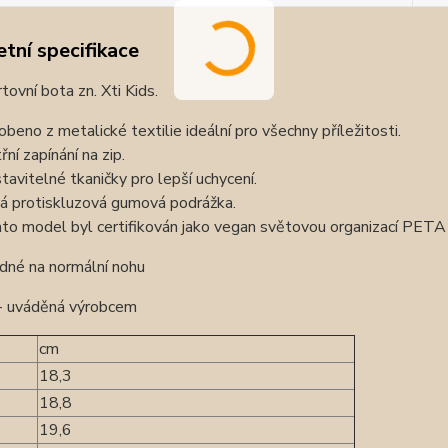
tní specifikace
rtovní bota zn. Xti Kids.
obeno z metalické textilie ideální pro všechny příležitosti.
řní zapínání na zip.
tavitelné tkaničky pro lepší uchycení.
ná protiskluzová gumová podrážka.
to model byl certifikován jako vegan světovou organizací PETA (
dné na normální nohu
 - uváděná výrobcem
cm
18,3
18,8
19,6