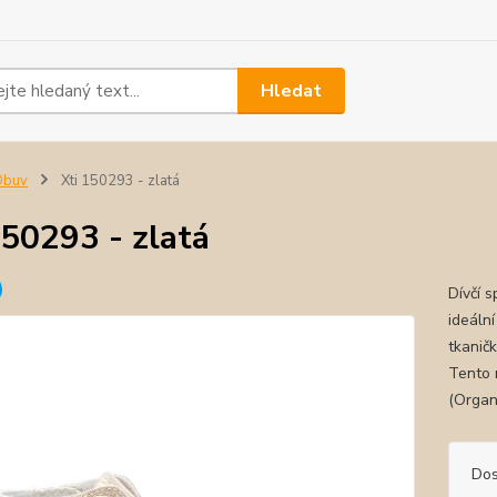
Hledat
Obuv
Xti 150293 - zlatá
150293 - zlatá
Dívčí s
ideální
tkanič
Tento 
(Organi
Dos