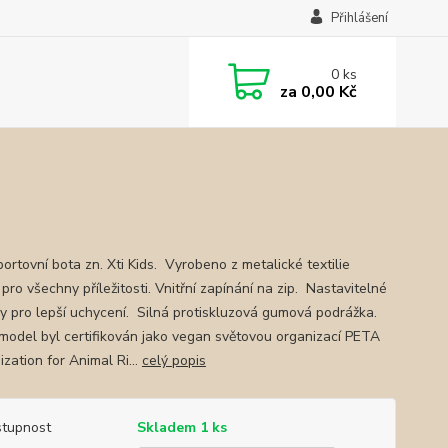
Přihlášení
0
ks
za
0,00 Kč
portovní bota zn. Xti Kids. Vyrobeno z metalické textilie
 pro všechny příležitosti. Vnitřní zapínání na zip. Nastavitelné
ky pro lepší uchycení. Silná protiskluzová gumová podrážka.
model byl certifikován jako vegan světovou organizací PETA
zation for Animal Ri...
celý popis
tupnost
Skladem 1 ks