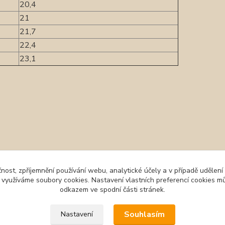
20,4
21
21,7
22,4
23,1
zařazeno v kategoriích
čnost, zpříjemnění používání webu, analytické účely a v případě udělení
y využíváme soubory cookies. Nastavení vlastních preferencí cookies mů
Celoroční obuv
Xti 
odkazem ve spodní části stránek.
Souhlasím
Nastavení