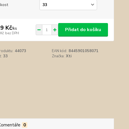
ikost
9 Kč
/
ks
Přidat do košíku
 Kč
bez DPH
roduktu:
44073
EAN kód:
8445901058071
t:
33
Značka:
Xti
Komentáře
0