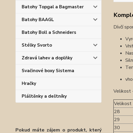
Batohy Topgal a Bagmaster
Komple
Batohy BAAGL
Dívčí spo
Batohy Boll a Schneiders
Vyr
Stélky Svorto
Vnit
Nas
Zdravá lahev a doplňky
Sil
Ten
Svačinové boxy Sistema
vho
Hračky
Velikost
Pláštěnky a deštníky
Velikost
28
29
30
Pokud máte zájem o produkt, který