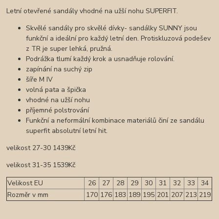
Letní otevřené sandály vhodné na užší nohu SUPERFIT.
Skvělé sandály pro skvělé dívky- sandálky SUNNY jsou
funkční a ideální pro každý letní den. Protiskluzová podešev
z TR je super lehká, pružná.
Podrážka tlumí každý krok a usnadňuje rolování.
zapínání na suchý zip
šíře M IV
volná pata a špička
vhodné na užší nohu
příjemné polstrování
Funkční a neformální kombinace materiálů činí ze sandálu
superfit absolutní letní hit.
velikost 27-30 1439Kč
velikost 31-35 1539Kč
Velikost EU
26
27
28
29
30
31
32
33
34
Rozměr v mm
170
176
183
189
195
201
207
213
219