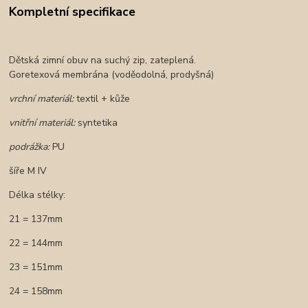
Kompletní specifikace
Dětská zimní obuv na suchý zip, z
ateplená.
Goretexová membrána (voděodolná, prodyšná)
vrchní materiál:
textil + kůže
vnitřní materiál:
syntetika
podrážka:
PU
šíře M IV
Délka stélky:
21 = 137mm
22 = 144mm
23 = 151mm
24 = 158mm