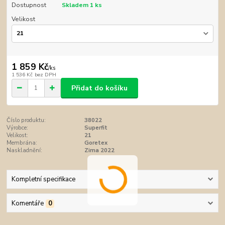
Dostupnost
Skladem 1 ks
Velikost
1 859 Kč
/
ks
1 536 Kč
bez DPH
Přidat do košíku
Číslo produktu:
38022
Výrobce:
Superfit
Velikost:
21
Membrána:
Goretex
Naskladnění:
Zima 2022
Kompletní specifikace
Komentáře
0