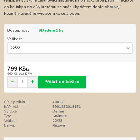
lehká, na svršku je zatahovací nástavec na tkaničku proti padání nečistot
do holínky a zip díky kterému se sněhulky dětem dobře obouvají.
Rozměry uváděné výrobcem -...
celý popis
Dostupnost
Skladem 1 ks
Velikost
799 Kč
/
ks
660 Kč
bez DPH
Přidat do košíku
Číslo produktu:
40612
EAN kód:
5901232018151
Výrobce:
Demar
Typ:
Sněhule
Velikost:
22/23
Barva:
Růžová