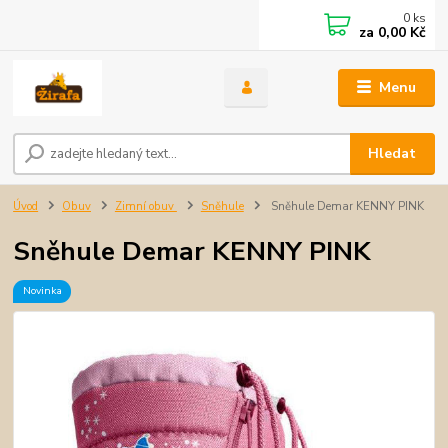
0
ks
za
0,00 Kč
Menu
Hledat
Úvod
Obuv
Zimní obuv
Sněhule
Sněhule Demar KENNY PINK
Sněhule Demar KENNY PINK
Novinka