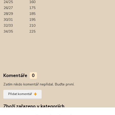
24/25
160
26/27
175
28/29
185
30/31
195
32/33
210
34/35
225
Komentáře
0
Zatím nikdo komentář nepřidal. Buďte první.
Přidat komentář
Zboží zařazeno v kategoriích