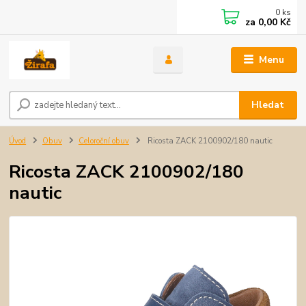
0
ks
za
0,00 Kč
Menu
Hledat
Úvod
Obuv
Celoroční obuv
Ricosta ZACK 2100902/180 nautic
Ricosta ZACK 2100902/180
nautic