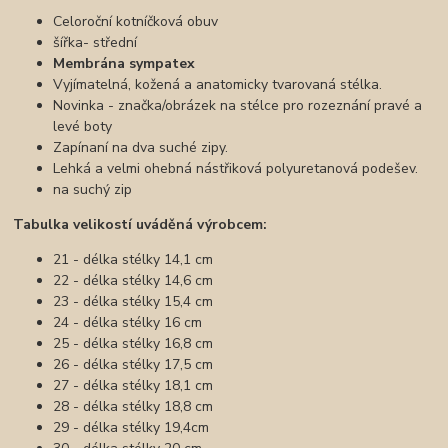
Celoroční kotníčková obuv
šířka- střední
Membrána sympatex
Vyjímatelná, kožená a anatomicky tvarovaná stélka.
Novinka - značka/obrázek na stélce pro rozeznání pravé a
levé boty
Zapínaní na dva suché zipy.
Lehká a velmi ohebná nástřiková polyuretanová podešev.
na suchý zip
Tabulka velikostí uváděná výrobcem:
21 - délka stélky 14,1 cm
22 - délka stélky 14,6 cm
23 - délka stélky 15,4 cm
24 - délka stélky 16 cm
25 - délka stélky 16,8 cm
26 - délka stélky 17,5 cm
27 - délka stélky 18,1 cm
28 - délka stélky 18,8 cm
29 - délka stélky 19,4cm