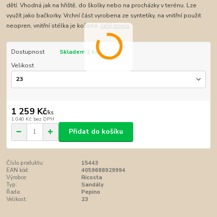
dětí. Vhodná jak na hřiště, do školky nebo na procházky v terénu. Lze
využít jako bačkorky. Vrchní část vyrobena ze syntetiky, na vnitřní použit
neopren, vnitřní stélka je kožená.
celý popis
Dostupnost
Skladem 1 ks
Velikost
1 259 Kč
/
ks
1 040 Kč
bez DPH
Přidat do košíku
Číslo produktu:
15443
EAN kód:
4059688929994
Výrobce:
Ricosta
Typ:
Sandály
Řada:
Pepino
Velikost:
23