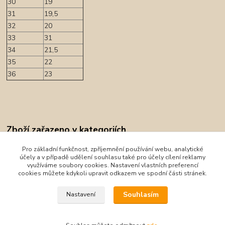
30
19
31
19,5
32
20
33
31
34
21,5
35
22
36
23
Zboží zařazeno v kategoriích
Obuv
Pro základní funkčnost, zpříjemnění používání webu, analytické
účely a v případě udělení souhlasu také pro účely cílení reklamy
Sandály
využíváme soubory cookies. Nastavení vlastních preferencí
cookies můžete kdykoli upravit odkazem ve spodní části stránek.
Protetika
Souhlasím
Nastavení