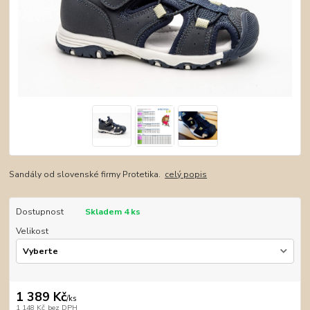
Sandály od slovenské firmy Protetika.
celý popis
Dostupnost
Skladem 4 ks
Velikost
1 389 Kč
/
ks
1 148 Kč
bez DPH