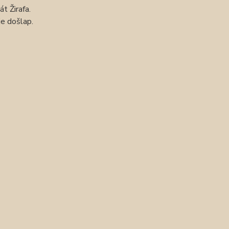
t Žirafa.
je došlap.