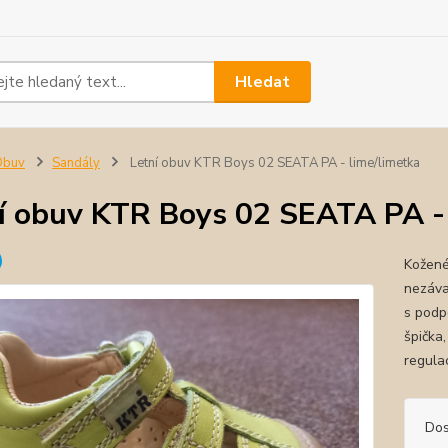
Hledat
Obuv
Sandály
Letní obuv KTR Boys 02 SEATA PA - lime/limetka
í obuv KTR Boys 02 SEATA PA - 
Kožené
nezáva
s podp
špička,
regula
Dos