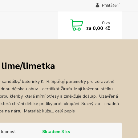
Přihlášení
0
ks
za
0,00 Kč
lime/limetka
 sandálky/ balerínky KTR. Splňují parametry pro zdravotně
dnou dětskou obuv - certifikát Žirafa. Mají koženou stélku
orou klenby, která mírní otřesy a změkčuje došlap. Uzavřená
 která chrání dětské prstíky proti okopání. Suchý zip - snadná
ce na nártu Materiál: kůže...
celý popis
tupnost
Skladem 3 ks