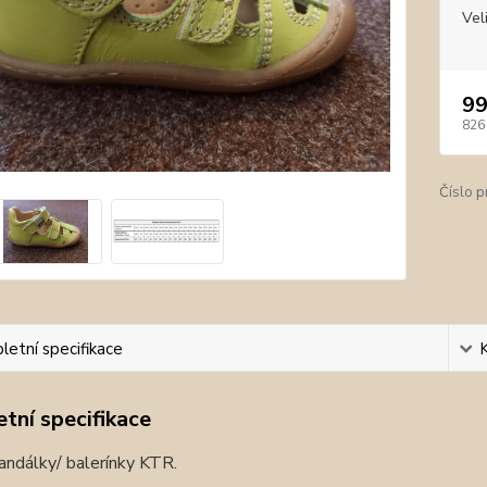
Vel
99
826
Číslo p
etní specifikace
tní specifikace
andálky/ balerínky KTR.