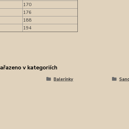
170
176
188
194
zařazeno v kategoriích
Balerínky
San