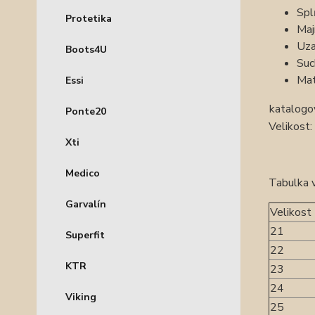
Spl
Protetika
Maj
Uza
Boots4U
Suc
Mat
Essi
katalogov
Ponte20
Velikost
Xti
Medico
Tabulka v
Garvalín
Velikost
21
Superfit
22
KTR
23
24
Viking
25