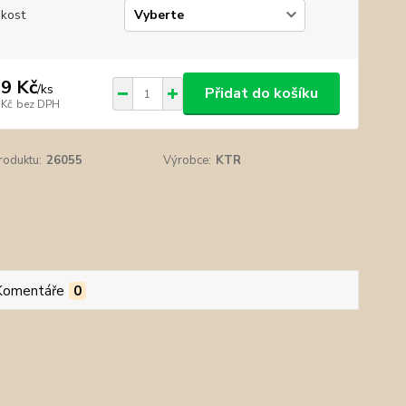
ikost
9 Kč
/
ks
Přidat do košíku
 Kč
bez DPH
roduktu:
26055
Výrobce:
KTR
Komentáře
0