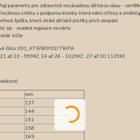
ňují parametry pro zdravotně nezávadnou dětskou obuv - certifiká
í koženou stélku s podporou klenby, která mírní otřesy a změkču
vřená špička, která chrání dětské prstíky proti okopání.
hý zip - snadná regulace na nártu
eriál: kůže
é číslo:
001_KTR/BOY02/TR/PA
: 21 až 23 - 999Kč, 24 až 26 - 1029Kč , 27 až 30 1129Kč
elikostí:
mm
137
144
151
158
165