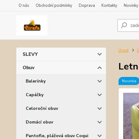
O nás
Obchodní podmínky
Doprava
Kontakty
Novinky
Úvod
SLEVY
Letn
Obuv
Balerínky
Novinka
Capáčky
Celoroční obuv
Domácí obuv
Pantofle, plážová obuv Coqui