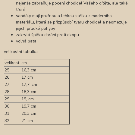
nejenže zabraňuje pocení chodidel Vašeho dítěte, ale také
tření
sandály mají pružnou a lehkou stélku z moderního
materiálu, která se přizpůsobí tvaru chodidel a neomezuje
jejich prudké pohyby
zakrytá špička chrání proti okopu
volná pata
velikostní tabulka:
velikost
cm
25
16,3 cm
26
17 cm
27
17,7, cm
28
18,3 cm
29
19, cm
30
19,7 cm
31
20,3 cm
32
21 cm