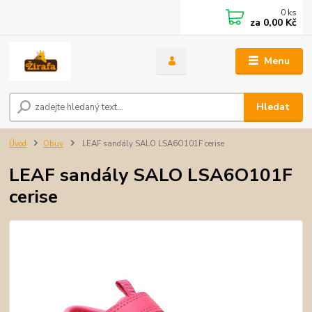
0
ks
za
0,00 Kč
Menu
Hledat
Úvod
Obuv
LEAF sandály SALO LSA6O101F cerise
LEAF sandály SALO LSA6O101F
cerise