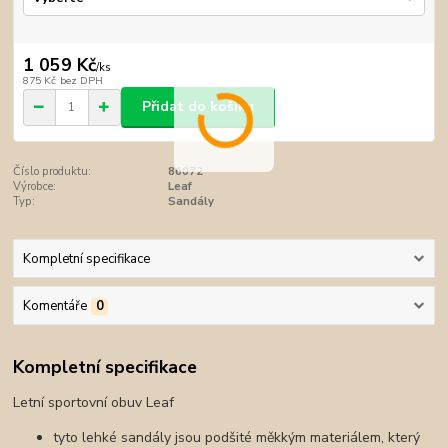
1 059 Kč
/
ks
875 Kč
bez DPH
Přidat do košíku
Číslo produktu:
86072
Výrobce:
Leaf
Typ:
Sandály
Kompletní specifikace
Komentáře
0
Kompletní specifikace
Letní sportovní obuv Leaf
tyto lehké sandály jsou podšité měkkým materiálem, který