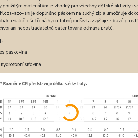
y použitým materiálům je vhodný pro všechny dětské aktivity i v
hlozavazování je doplněno páskem na suchý zip a umožňuje dokon
ibakteriálně ošetřená hydrofobní podšívka zvyšuje zdravé prostře
hybí ani nepostradatelná patentovaná ochrana prstů.
l:
es páskovina
 hydrofobní síťovina