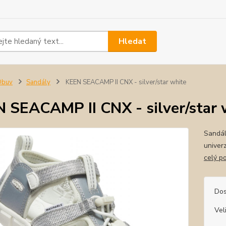
Hledat
Obuv
Sandály
KEEN SEACAMP II CNX - silver/star white
 SEACAMP II CNX - silver/star 
Sandál
univer
celý p
Dos
Vel