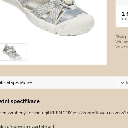
1 
1 4
Číslo p
Výrobc
Velikos
etní specifikace
tní specifikace
en vyrobený technologií KEEN.CNX je nízkoprofilovou univerzáln
iká především svojí lehkostí.