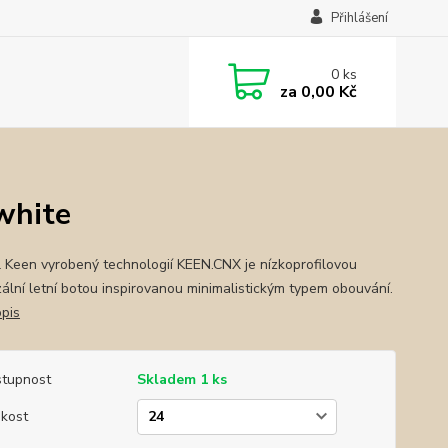
Přihlášení
0
ks
za
0,00 Kč
white
 Keen vyrobený technologií KEEN.CNX je nízkoprofilovou
zální letní botou inspirovanou minimalistickým typem obouvání.
opis
tupnost
Skladem 1 ks
ikost