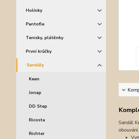
Holínky
Pantofle
Tenisky, plátěnky
První krůčky
Sandály
Keen
Kompl
Jonap
DD Step
Komple
Ricosta
Sandál Ke
obouvání.
Richter
Vyn