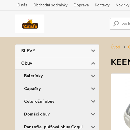
O nás
Obchodní podmínky
Doprava
Kontakty
Novinky
Úvod
SLEVY
KEEN
Obuv
Balerínky
Capáčky
Celoroční obuv
Domácí obuv
Pantofle, plážová obuv Coqui