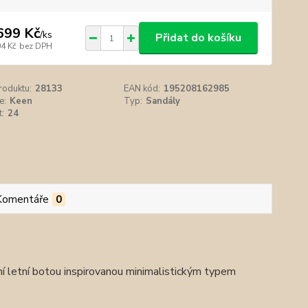
699 Kč
/
ks
Přidat do košíku
04 Kč
bez DPH
roduktu:
28133
EAN kód:
195208162985
e:
Keen
Typ:
Sandály
t:
24
Komentáře
0
í letní botou inspirovanou minimalistickým typem