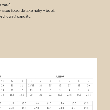
e vodě.
alou fixaci dětské nohy v botě.
dí uvnitř sandálu.