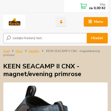
0
ks
za
0,00 Kč
Menu
Hledat
Úvod
Obuv
Sandály
KEEN SEACAMP II CNX - magnet/evening
primrose
KEEN SEACAMP II CNX -
magnet/evening primrose