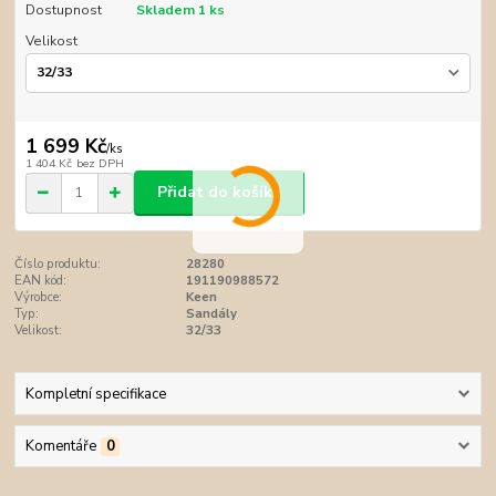
Dostupnost
Skladem 1 ks
Velikost
1 699 Kč
/
ks
1 404 Kč
bez DPH
Přidat do košíku
Číslo produktu:
28280
EAN kód:
191190988572
Výrobce:
Keen
Typ:
Sandály
Velikost:
32/33
Kompletní specifikace
Komentáře
0