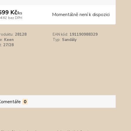
699 Kč
/
ks
Momentálně není k dispozici
04 Kč
bez DPH
roduktu:
28128
EAN kód:
191190988329
e:
Keen
Typ:
Sandály
t:
27/28
Komentáře
0