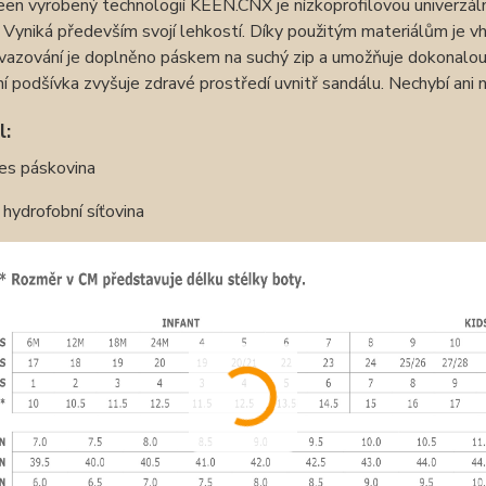
en vyrobený technologií KEEN.CNX je nízkoprofilovou univerzáln
 Vyniká především svojí lehkostí. Díky použitým materiálům je vh
azování je doplněno páskem na suchý zip a umožňuje dokonalou 
í podšívka zvyšuje zdravé prostředí uvnitř sandálu. Nechybí ani
l:
es páskovina
 hydrofobní síťovina