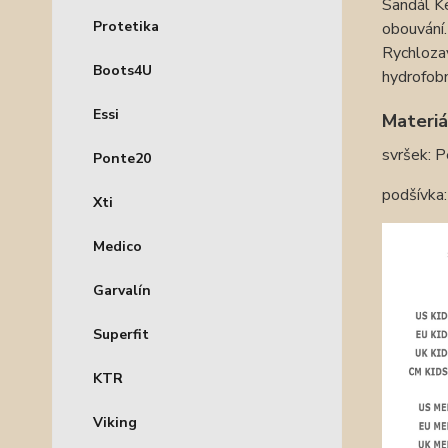
Sandál Ke
Protetika
obouvání.
Rychlozav
Boots4U
hydrofobn
Essi
Materiá
svršek: P
Ponte20
podšívka:
Xti
Medico
Garvalín
Superfit
KTR
Viking