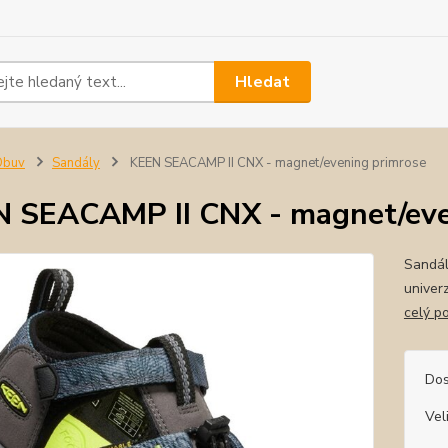
Hledat
Obuv
Sandály
KEEN SEACAMP II CNX - magnet/evening primrose
 SEACAMP II CNX - magnet/eve
Sandál
univer
celý p
Dos
Vel