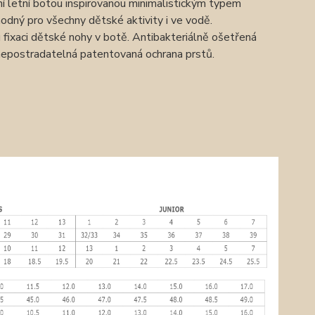
í letní botou inspirovanou minimalistickým typem
odný pro všechny dětské aktivity i ve vodě.
fixaci dětské nohy v botě. Antibakteriálně ošetřená
 nepostradatelná patentovaná ochrana prstů.