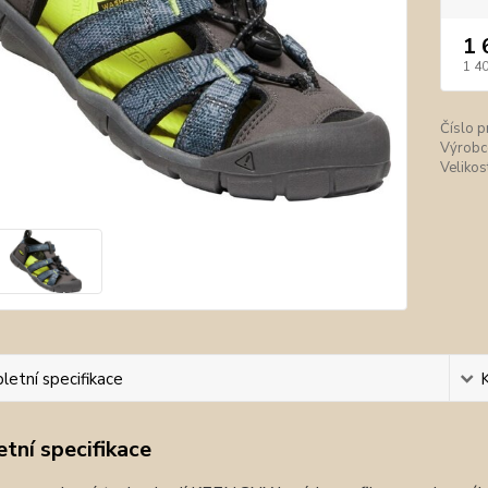
1 
1 4
Číslo p
Výrobc
Velikos
etní specifikace
tní specifikace