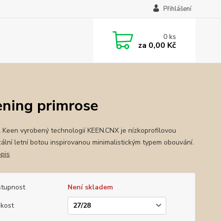
Přihlášení
0
ks
za
0,00 Kč
ning primrose
 Keen vyrobený technologií KEEN.CNX je nízkoprofilovou
zální letní botou inspirovanou minimalistickým typem obouvání.
opis
tupnost
Není skladem
ikost