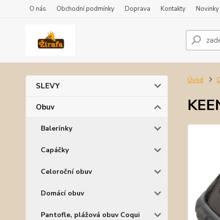
O nás
Obchodní podmínky
Doprava
Kontakty
Novinky
Úvod
SLEVY
KEEN
Obuv
Balerínky
Capáčky
Celoroční obuv
Domácí obuv
Pantofle, plážová obuv Coqui