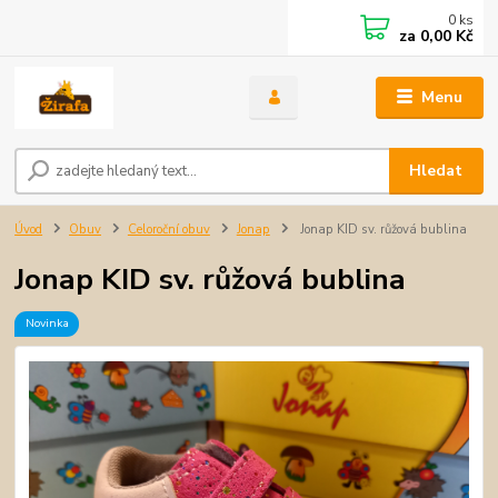
0
ks
za
0,00 Kč
Menu
Hledat
Úvod
Obuv
Celoroční obuv
Jonap
Jonap KID sv. růžová bublina
Jonap KID sv. růžová bublina
Novinka