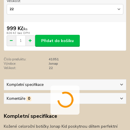
Velikost
999 Kč
/
ks
826 Kč
bez DPH
Přidat do košíku
Číslo produktu:
41051
Výrobce:
Jonap
Velikost:
22
Kompletní specifikace
Komentáře
0
Kompletní specifikace
Kožené celoroční botičky Jonap Kid poskytnou dětem perfektní