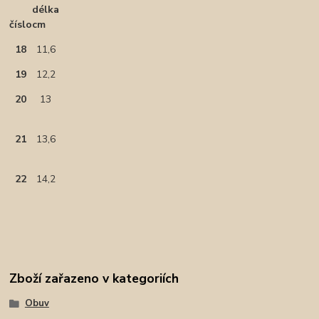
délka
číslo
cm
18
11,6
19
12,2
20
13
21
13,6
22
14,2
Zboží zařazeno v kategoriích
Obuv